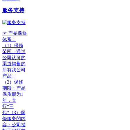
服务支持
☞ 产品保修
体系：
（1）保修
范围：通过
公司认可的
渠道销售的
所有我公司
产品；
（2）保修
期限：产品
保质期为1
年，实
行“三
包”（3）保
修服务的内
容：公司授