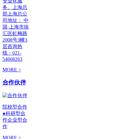
专业化服
务。上海总
部上海总公
司地址： 中
国·上海市徐
汇区虹梅路
2008号3幢3
层咨询热
线：021-
54668263
MORE >
合作伙伴
院校型合作
●科研型合
作企业型合
作
MORE >