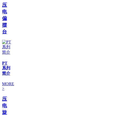
压
电
偏
摆
台
PT
系列
简介
MORE
>
压
电
旋