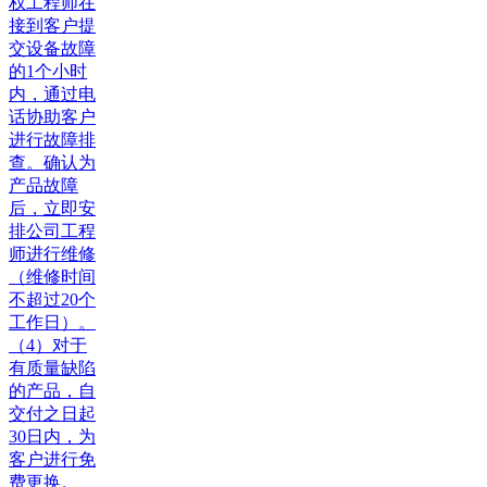
权工程师在
接到客户提
交设备故障
的1个小时
内，通过电
话协助客户
进行故障排
查。确认为
产品故障
后，立即安
排公司工程
师进行维修
（维修时间
不超过20个
工作日）。
（4）对于
有质量缺陷
的产品，自
交付之日起
30日内，为
客户进行免
费更换。