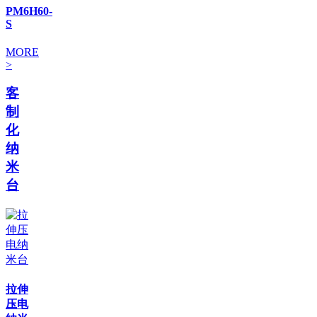
PM6H60-
S
MORE
>
客
制
化
纳
米
台
拉伸
压电