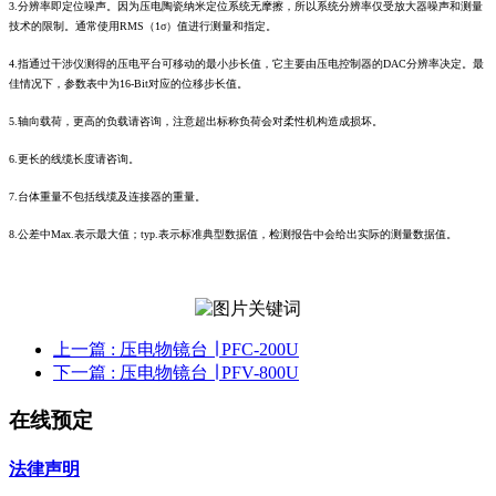
3.分辨率即定位噪声。因为压电陶瓷纳米定位系统无摩擦，所以系统分辨率仅受放大器噪声和测量
技术的限制。通常使用RMS（1σ）值进行测量和指定。
4.指通过干涉仪测得的压电平台可移动的最小步长值，它主要由压电控制器的DAC分辨率决定。最
佳情况下，参数表中为16-Bit对应的位移步长值。
5.轴向载荷，更高的负载请咨询，注意超出标称负荷会对柔性机构造成损坏。
6.更长的线缆长度请咨询。
7.台体重量不包括线缆及连接器的重量。
8.公差中Max.表示最大值；typ.表示标准典型数据值，检测报告中会给出实际的测量数据值。
上一篇
: 压电物镜台 ∣ PFC-200U
下一篇
: 压电物镜台 ∣ PFV-800U
在线预定
法律声明