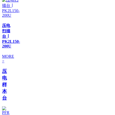
压电
扫描
台 ∣
PK2L150-
200U
MORE
>
压
电
样
本
台