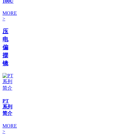
100U
MORE
>
压
电
偏
摆
镜
PT
系列
简介
MORE
>