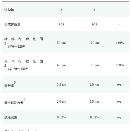
运动轴
-
Z
Z
集成传感器
-
SGS
SGS
标称行程范围
50 μm
100 μm
±10%
2
（@0~+120V）
最大行程范围
60 μm
110 μm
±20%
2
（@-20~+150V）
3
0.5 nm
1.0 nm
typ.
分辨率
4
2.0 nm
3.5 nm
typ.
最小移动步长
线性误差
0.02%
0.02%
typ.