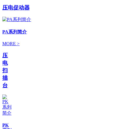
压电促动器
PA系列简介
MORE >
压
电
扫
描
台
PK