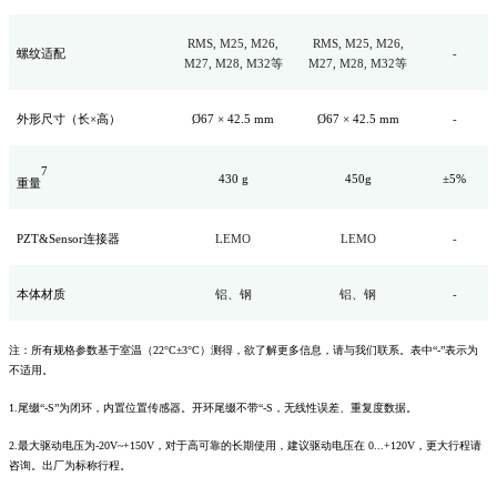
RMS, M25, M26,
RMS, M25, M26,
螺纹适配
-
M27, M28, M32等
M27, M28, M32等
外形尺寸（长×高）
Ø67 × 42.5 mm
Ø67 × 42.5 mm
-
7
430 g
450g
±5%
重量
PZT&Sensor连接器
LEMO
LEMO
-
本体材质
铝、钢
铝、钢
-
注：所有规格参数基于室温（22°C±3°C）测得，欲了解更多信息，请与我们联系。表中“-”表示为
不适用。
1.尾缀“-S”为闭环，内置位置传感器。开环尾缀不带“-S，无线性误差、重复度数据。
2.最大驱动电压为-20V~+150V，对于高可靠的长期使用，建议驱动电压在 0...+120V，更大行程请
咨询。出厂为标称行程。