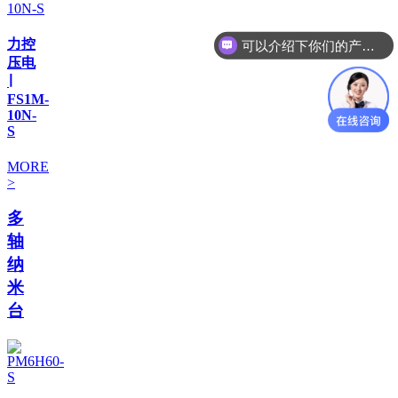
可以介绍下你们的产品么
力控
你们是怎么收费的呢
压电
∣
FS1M-
10N-
S
MORE
>
多
轴
纳
米
台