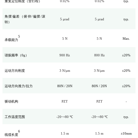
重复定位精度（全行程）
0.02%
0.02%
typ.
角摆偏差（俯仰/偏摆/滚
5 μrad
5 μrad
typ.
转）
5
5 N
5 N
Max.
承载能力
谐振频率（0g）
900 Hz
800 Hz
±20%
运动方向刚度
3 N/μm
3 N/μm
±20%
运动方向推力/拉力
80N / 20N
80N / 20N
±20%
驱动机构
PZT
PZT
-
工作温度范围
-20~+80 ℃
-20~+80 ℃
typ.
6
1.5 m
1.5 m
±10mm
线缆长度