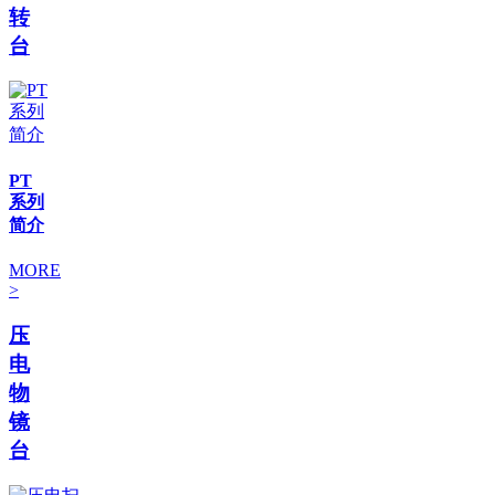
转
台
PT
系列
简介
MORE
>
压
电
物
镜
台