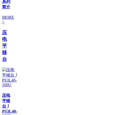
系列
简介
MORE
>
压
电
平
移
台
压电
平移
台 ∣
PS3L40-