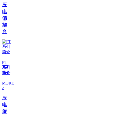
压
电
偏
摆
台
PT
系列
简介
MORE
>
压
电
旋