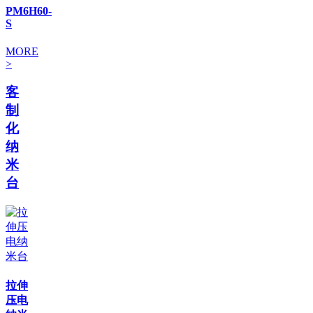
PM6H60-
S
MORE
>
客
制
化
纳
米
台
拉伸
压电