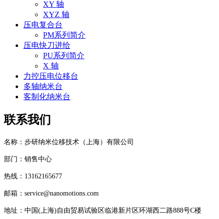
XY 轴
XYZ 轴
压电复合台
PM系列简介
压电快刀进给
PU系列简介
X 轴
力控压电位移台
多轴纳米台
客制化纳米台
联系我们
名称：步研纳米位移技术（上海）有限公司
部门：销售中心
热线：13162165677
邮箱：service@nanomotions.com
地址：中国(上海)自由贸易试验区临港新片区环湖西二路888号C楼