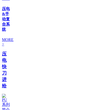
压电
&手
动复
合系
统
MORE
>
压
电
快
刀
进
给