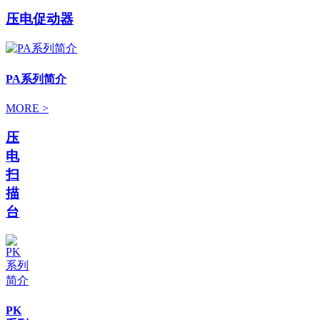
压电促动器
PA系列简介
MORE >
压
电
扫
描
台
PK