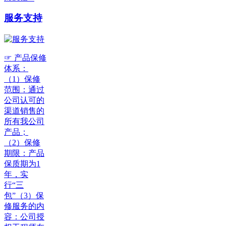
服务支持
☞ 产品保修
体系：
（1）保修
范围：通过
公司认可的
渠道销售的
所有我公司
产品；
（2）保修
期限：产品
保质期为1
年，实
行“三
包”（3）保
修服务的内
容：公司授