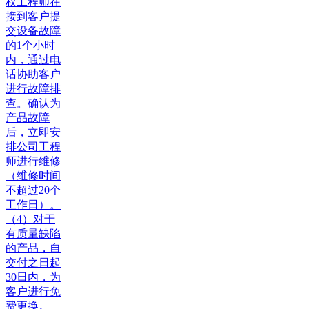
权工程师在
接到客户提
交设备故障
的1个小时
内，通过电
话协助客户
进行故障排
查。确认为
产品故障
后，立即安
排公司工程
师进行维修
（维修时间
不超过20个
工作日）。
（4）对于
有质量缺陷
的产品，自
交付之日起
30日内，为
客户进行免
费更换。