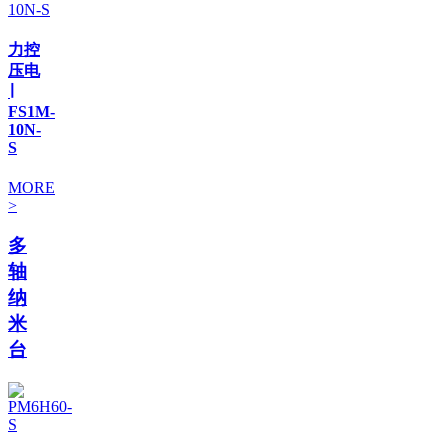
力控
压电
∣
FS1M-
10N-
S
MORE
>
多
轴
纳
米
台