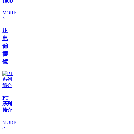
100U
MORE
>
压
电
偏
摆
镜
PT
系列
简介
MORE
>