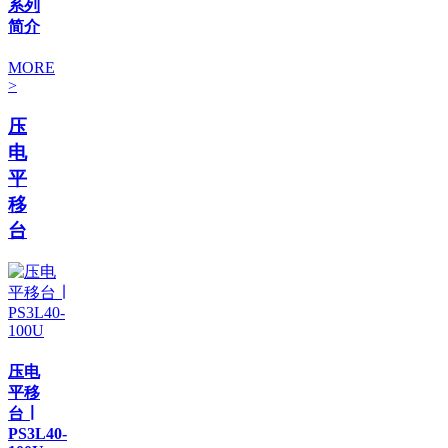
系列
简介
MORE
>
压
电
平
移
台
压电
平移
台 ∣
PS3L40-