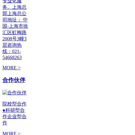
专业化服
务。上海总
部上海总公
司地址： 中
国·上海市徐
汇区虹梅路
2008号3幢3
层咨询热
线：021-
54668263
MORE >
合作伙伴
院校型合作
●科研型合
作企业型合
作
MORE >