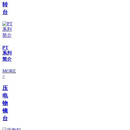
转
台
PT
系列
简介
MORE
>
压
电
物
镜
台