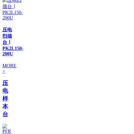
压电
扫描
台 ∣
PK2L150-
200U
MORE
>
压
电
样
本
台