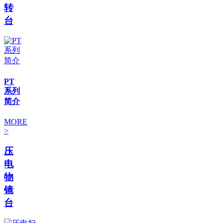
转
台
PT
系列
简介
MORE
>
压
电
物
镜
台