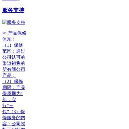
服务支持
☞ 产品保修
体系：
（1）保修
范围：通过
公司认可的
渠道销售的
所有我公司
产品；
（2）保修
期限：产品
保质期为1
年，实
行“三
包”（3）保
修服务的内
容：公司授