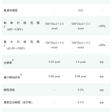
集成传感器
-
-
SGS
标称行程范围
500”[Sec] ≈ 2.5
500”[Sec] ≈ 2.5
±10%
2
mrad
mrad
（@0~+120V）
最大行程范围
700”[Sec] ≈ 3.5
700”[Sec] ≈ 3.5
±20%
2
mrad
mrad
（@-20~+150V）
3
0.05 μrad
1.0 μrad
typ.
分辨率
4
0.08 μrad
0.08 μrad
typ.
最小移动步长
线性误差
-
0.2%
typ.
重复定位精度（全行程）
-
0.1%
typ.