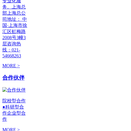
专业化服
务。上海总
部上海总公
司地址： 中
国·上海市徐
汇区虹梅路
2008号3幢3
层咨询热
线：021-
54668263
MORE >
合作伙伴
院校型合作
●科研型合
作企业型合
作
MORE >