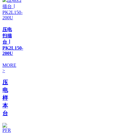
压电
扫描
台 ∣
PK2L150-
200U
MORE
>
压
电
样
本
台