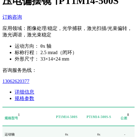
压电偏摆镜 ∣ PT1M14-500S
订购咨询
应用领域：图像处理/稳定，光学捕获，激光扫描/光束偏转，
激光调谐，激光束稳定
运动方向：
θx 轴
标称行程：
2.5 mrad（闭环）
外形尺寸：
33×14×24 mm
咨询服务热线：
13062620377
详细信息
规格参数
1
8
PT1M14-500S
PT1M14-500S-S
规格型号
公差
运动轴
-
θx
θx