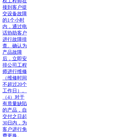
权工程师在
接到客户提
交设备故障
的1个小时
内，通过电
话协助客户
进行故障排
查。确认为
产品故障
后，立即安
排公司工程
师进行维修
（维修时间
不超过20个
工作日）。
（4）对于
有质量缺陷
的产品，自
交付之日起
30日内，为
客户进行免
费更换。