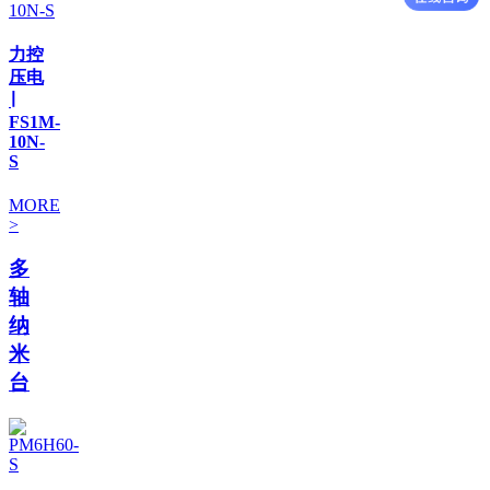
力控
压电
∣
FS1M-
10N-
S
MORE
>
多
轴
纳
米
台