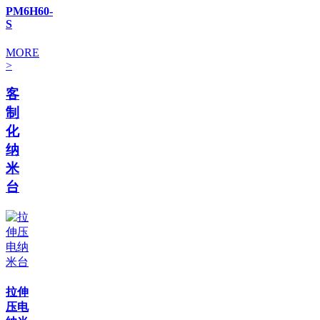
PM6H60-
S
MORE
>
客
制
化
纳
米
台
拉伸
压电