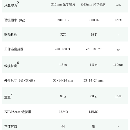
5
Ø15mm 光学镜片
Ø15mm 光学镜片
typ.
承载能力
谐振频率（0g）
3000 Hz
3000 Hz
±20%
驱动机构
PZT
PZT
-
工作温度范围
-20~+80 ℃
-20~+80 ℃
typ.
6
1.5 m
1.5 m
±10mm
线缆长度
外形尺寸（长×宽×高）
33×14×24 mm
33×14×24 mm
-
7
80 g
80 g
±5%
重量
PZT&Sensor连接器
LEMO
LEMO
-
本体材质
钢
钢
-