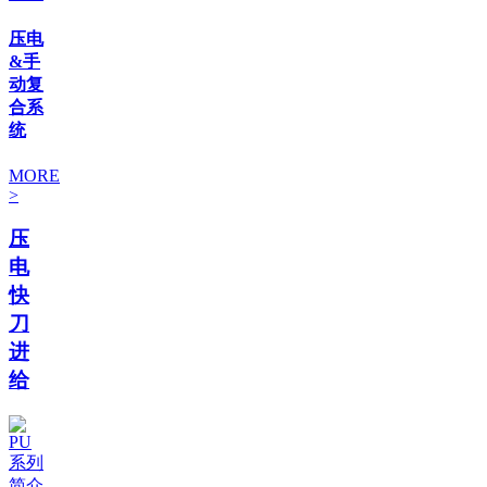
压电
&手
动复
合系
统
MORE
>
压
电
快
刀
进
给