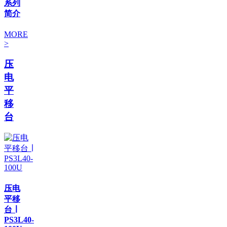
系列
简介
MORE
>
压
电
平
移
台
压电
平移
台 ∣
PS3L40-