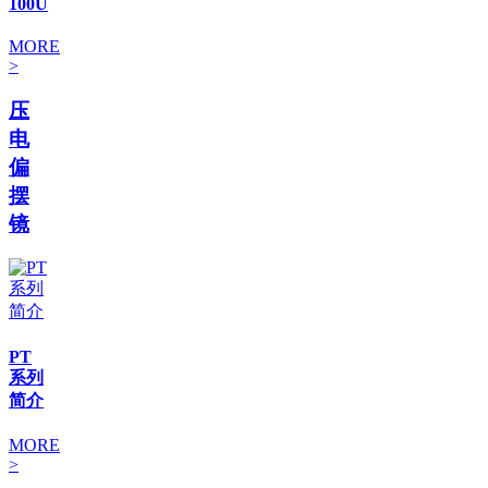
100U
MORE
>
压
电
偏
摆
镜
PT
系列
简介
MORE
>