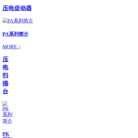
压电促动器
PA系列简介
MORE >
压
电
扫
描
台
PK