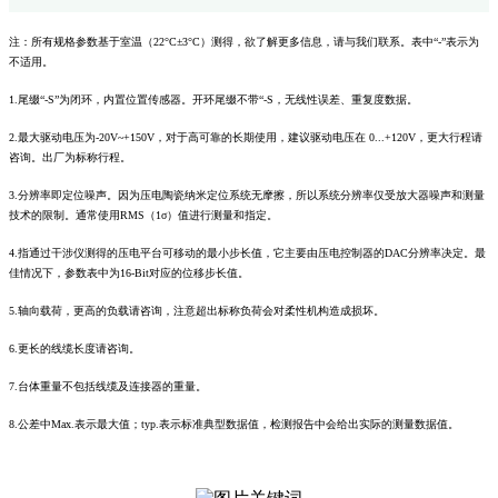
注：所有规格参数基于室温（22°C±3°C）测得，欲了解更多信息，请与我们联系。表中“-”表示为
不适用。
1.尾缀“-S”为闭环，内置位置传感器。开环尾缀不带“-S，无线性误差、重复度数据。
2.最大驱动电压为-20V~+150V，对于高可靠的长期使用，建议驱动电压在 0...+120V，更大行程请
咨询。出厂为标称行程。
3.分辨率即定位噪声。因为压电陶瓷纳米定位系统无摩擦，所以系统分辨率仅受放大器噪声和测量
技术的限制。通常使用RMS（1σ）值进行测量和指定。
4.指通过干涉仪测得的压电平台可移动的最小步长值，它主要由压电控制器的DAC分辨率决定。最
佳情况下，参数表中为16-Bit对应的位移步长值。
5.轴向载荷，更高的负载请咨询，注意超出标称负荷会对柔性机构造成损坏。
6.更长的线缆长度请咨询。
7.台体重量不包括线缆及连接器的重量。
8.公差中Max.表示最大值；typ.表示标准典型数据值，检测报告中会给出实际的测量数据值。