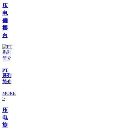
压
电
偏
摆
台
PT
系列
简介
MORE
>
压
电
旋