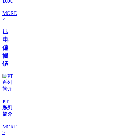
100U
MORE
>
压
电
偏
摆
镜
PT
系列
简介
MORE
>