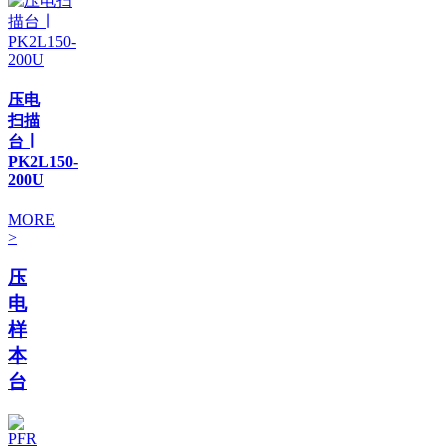
压电
扫描
台 ∣
PK2L150-
200U
MORE
>
压
电
样
本
台