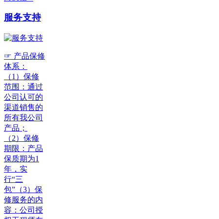
服务支持
☞ 产品保修
体系：
（1）保修
范围：通过
公司认可的
渠道销售的
所有我公司
产品；
（2）保修
期限：产品
保质期为1
年，实
行“三
包”（3）保
修服务的内
容：公司授