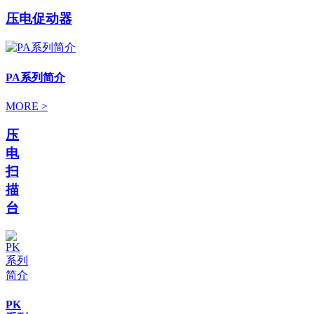
压电促动器
PA系列简介
MORE >
压
电
扫
描
台
PK