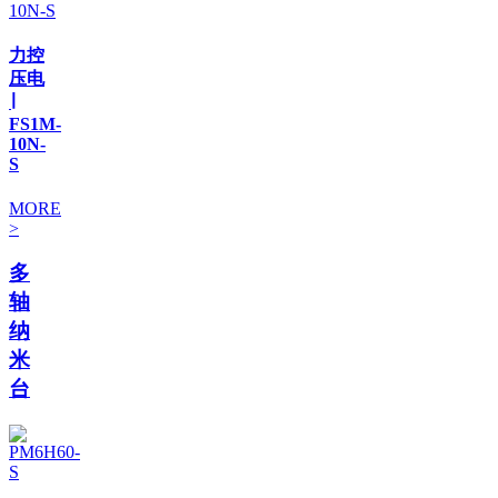
力控
压电
∣
FS1M-
10N-
S
MORE
>
多
轴
纳
米
台