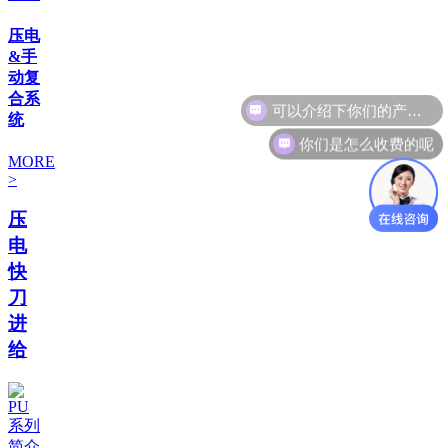
压电
&手
动复
合系
统
你们是怎么收费的呢
MORE
>
压
电
快
刀
进
给