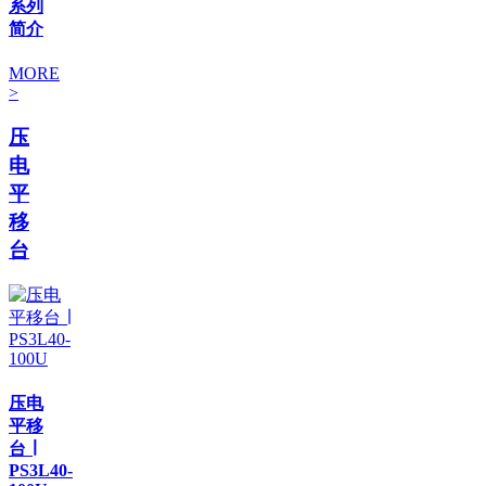
系列
简介
MORE
>
压
电
平
移
台
压电
平移
台 ∣
PS3L40-