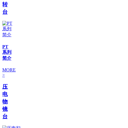
转
台
PT
系列
简介
MORE
>
压
电
物
镜
台