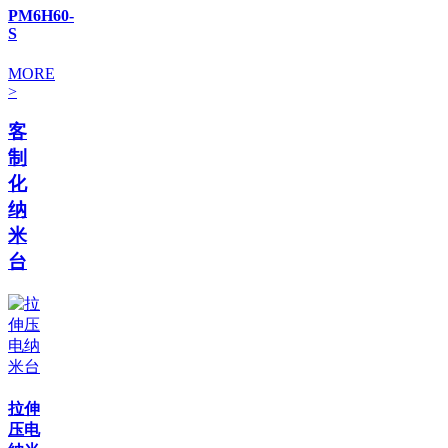
PM6H60-
S
MORE
>
客
制
化
纳
米
台
拉伸
压电