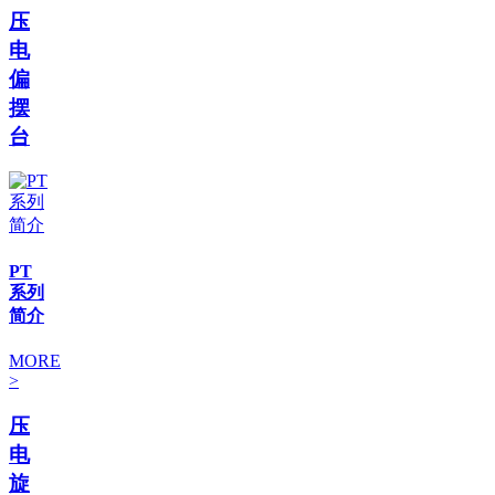
压
电
偏
摆
台
PT
系列
简介
MORE
>
压
电
旋