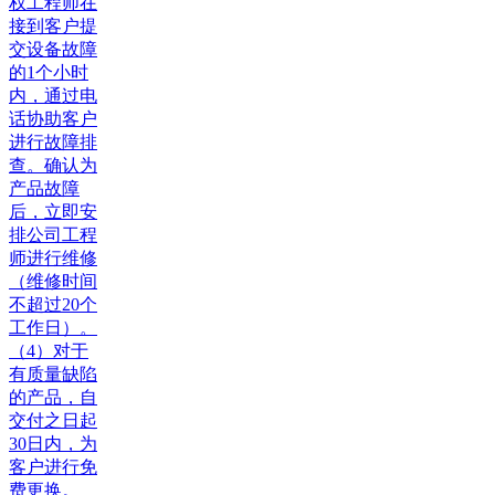
权工程师在
接到客户提
交设备故障
的1个小时
内，通过电
话协助客户
进行故障排
查。确认为
产品故障
后，立即安
排公司工程
师进行维修
（维修时间
不超过20个
工作日）。
（4）对于
有质量缺陷
的产品，自
交付之日起
30日内，为
客户进行免
费更换。