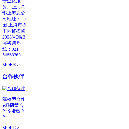
专业化服
务。上海总
部上海总公
司地址： 中
国·上海市徐
汇区虹梅路
2008号3幢3
层咨询热
线：021-
54668263
MORE >
合作伙伴
院校型合作
●科研型合
作企业型合
作
MORE >