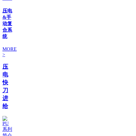
压电
&手
动复
合系
统
MORE
>
压
电
快
刀
进
给