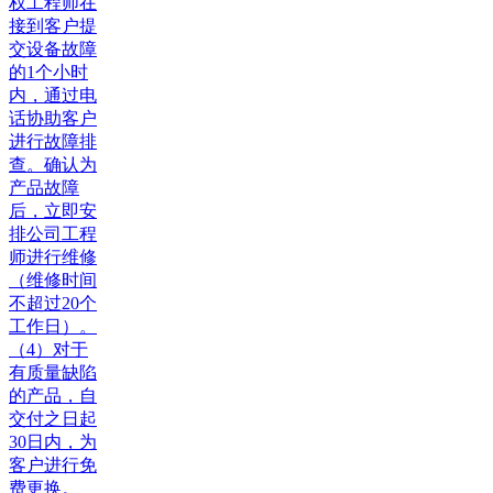
权工程师在
接到客户提
交设备故障
的1个小时
内，通过电
话协助客户
进行故障排
查。确认为
产品故障
后，立即安
排公司工程
师进行维修
（维修时间
不超过20个
工作日）。
（4）对于
有质量缺陷
的产品，自
交付之日起
30日内，为
客户进行免
费更换。