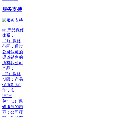
服务支持
☞ 产品保修
体系：
（1）保修
范围：通过
公司认可的
渠道销售的
所有我公司
产品；
（2）保修
期限：产品
保质期为1
年，实
行“三
包”（3）保
修服务的内
容：公司授