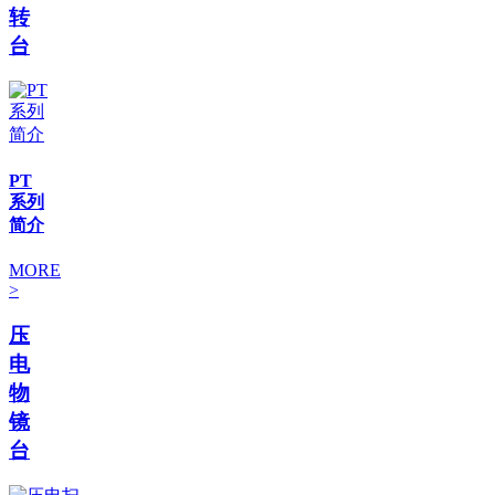
转
台
PT
系列
简介
MORE
>
压
电
物
镜
台