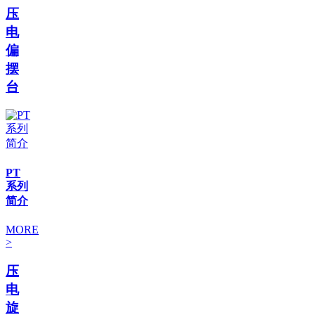
压
电
偏
摆
台
PT
系列
简介
MORE
>
压
电
旋