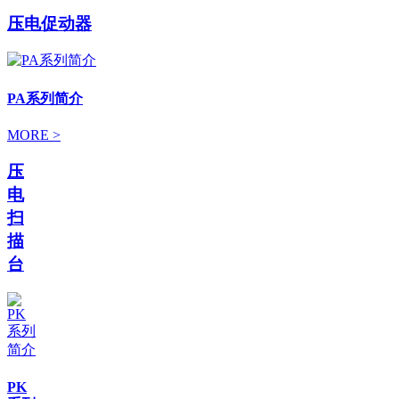
压电促动器
PA系列简介
MORE >
压
电
扫
描
台
PK