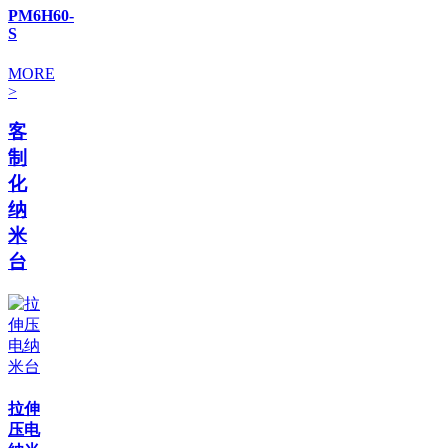
PM6H60-
S
MORE
>
客
制
化
纳
米
台
拉伸
压电