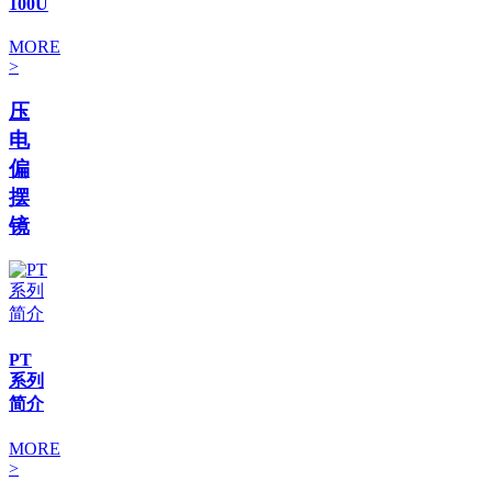
100U
MORE
>
压
电
偏
摆
镜
PT
系列
简介
MORE
>