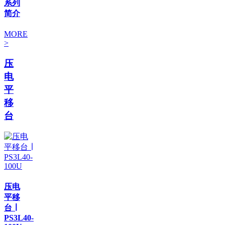
系列
简介
MORE
>
压
电
平
移
台
压电
平移
台 ∣
PS3L40-