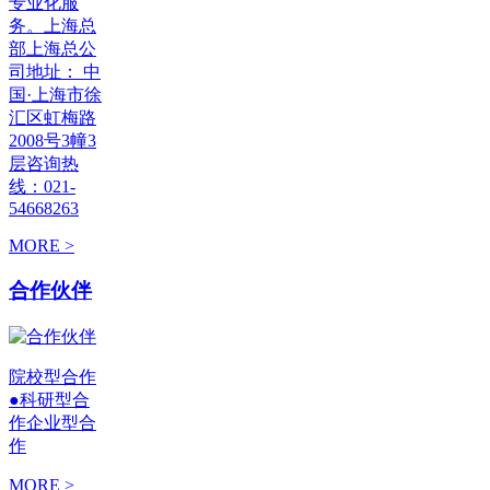
专业化服
务。上海总
部上海总公
司地址： 中
国·上海市徐
汇区虹梅路
2008号3幢3
层咨询热
线：021-
54668263
MORE >
合作伙伴
院校型合作
●科研型合
作企业型合
作
MORE >