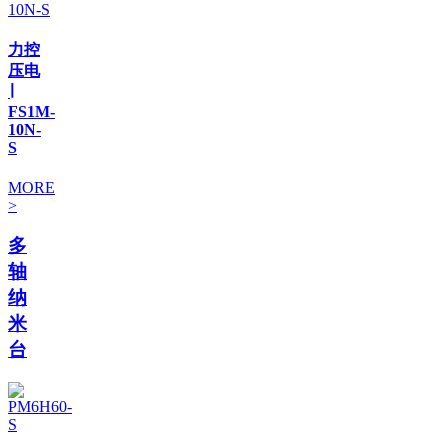
力控
压电
∣
FS1M-
10N-
S
MORE
>
多
轴
纳
米
台