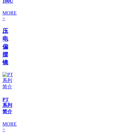
100U
MORE
>
压
电
偏
摆
镜
PT
系列
简介
MORE
>