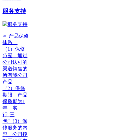
服务支持
☞ 产品保修
体系：
（1）保修
范围：通过
公司认可的
渠道销售的
所有我公司
产品；
（2）保修
期限：产品
保质期为1
年，实
行“三
包”（3）保
修服务的内
容：公司授