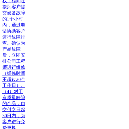
权工程师在
接到客户提
交设备故障
的1个小时
内，通过电
话协助客户
进行故障排
查。确认为
产品故障
后，立即安
排公司工程
师进行维修
（维修时间
不超过20个
工作日）。
（4）对于
有质量缺陷
的产品，自
交付之日起
30日内，为
客户进行免
费更换。