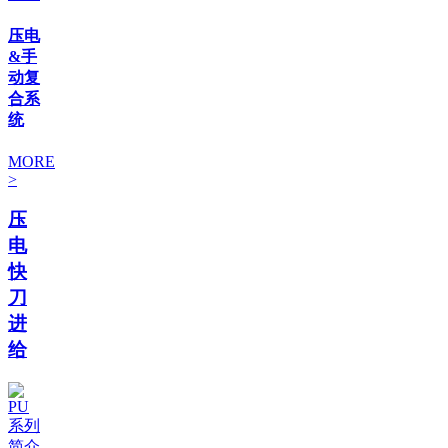
压电
&手
动复
合系
统
MORE
>
压
电
快
刀
进
给