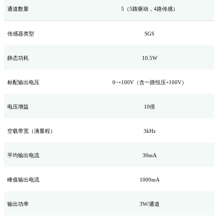
通道数量
5（5路驱动，4路传感）
传感器类型
SGS
静态功耗
10.5W
标配输出电压
0~+1
0
0V
（
含一路恒压
+100V
）
电压增益
1
0
倍
空载带宽（满量程）
3
kHz
平均输出电流
3
0mA
峰值输出电流
10
00mA
输出功率
3
W
/通道