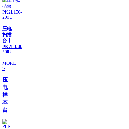
压电
扫描
台 ∣
PK2L150-
200U
MORE
>
压
电
样
本
台