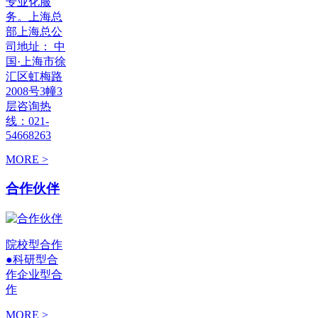
专业化服
务。上海总
部上海总公
司地址： 中
国·上海市徐
汇区虹梅路
2008号3幢3
层咨询热
线：021-
54668263
MORE >
合作伙伴
院校型合作
●科研型合
作企业型合
作
MORE >