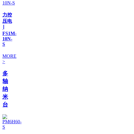
力控
压电
∣
FS1M-
10N-
S
MORE
>
多
轴
纳
米
台