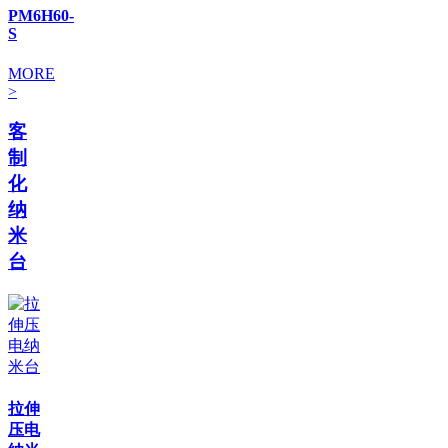
PM6H60-
S
MORE
>
客
制
化
纳
米
台
拉伸
压电