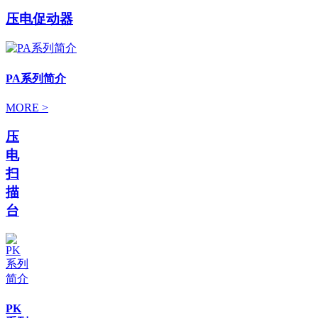
压电促动器
PA系列简介
MORE >
压
电
扫
描
台
PK