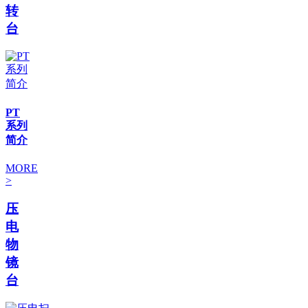
转
台
PT
系列
简介
MORE
>
压
电
物
镜
台