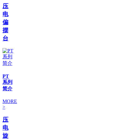
压
电
偏
摆
台
PT
系列
简介
MORE
>
压
电
旋