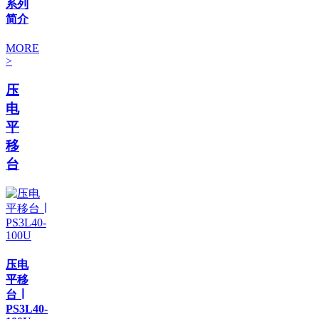
系列
简介
MORE
>
压
电
平
移
台
压电
平移
台 ∣
PS3L40-