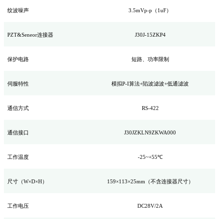
纹波噪声
3.5mVp-p
（
1uF
）
PZT
&Seneor
连接器
J30J-15ZKP4
保护电路
短路、功率限制
伺服特性
模拟
P-I算法+陷波滤波+低通滤波
通信方式
RS-422
通信接口
J30JZKLN9ZKWA000
工作温度
-25~+55℃
尺寸（
W×D×H）
159
×
113
×
25
mm（不含连接器尺寸）
工作电压
DC
28
V/
2
A