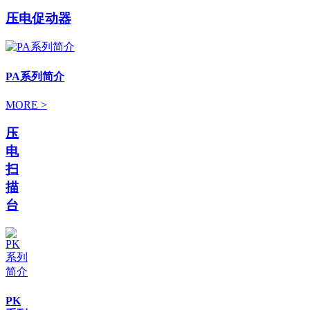
压电促动器
PA系列简介
MORE >
压
电
扫
描
台
PK