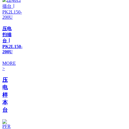
压电
扫描
台 ∣
PK2L150-
200U
MORE
>
压
电
样
本
台