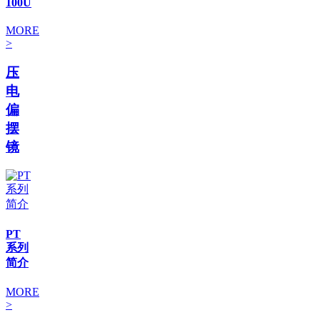
100U
MORE
>
压
电
偏
摆
镜
PT
系列
简介
MORE
>