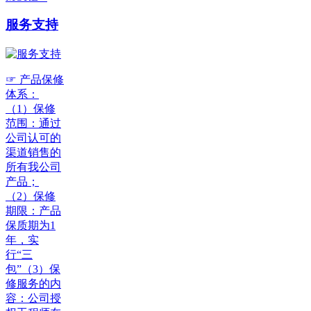
服务支持
☞ 产品保修
体系：
（1）保修
范围：通过
公司认可的
渠道销售的
所有我公司
产品；
（2）保修
期限：产品
保质期为1
年，实
行“三
包”（3）保
修服务的内
容：公司授