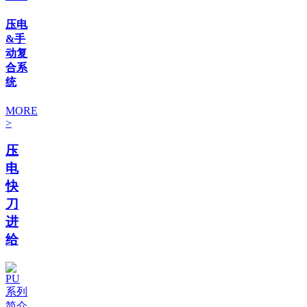
压电
&手
动复
合系
统
MORE
>
压
电
快
刀
进
给