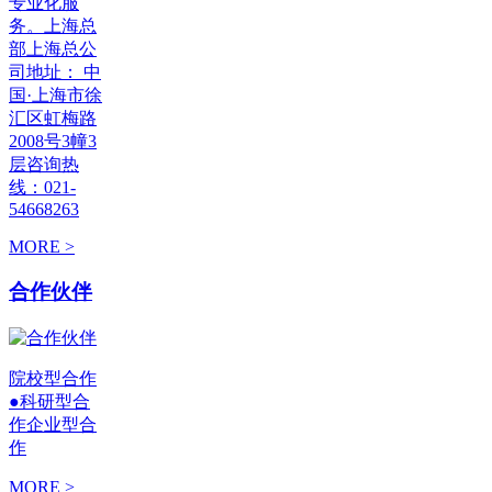
专业化服
务。上海总
部上海总公
司地址： 中
国·上海市徐
汇区虹梅路
2008号3幢3
层咨询热
线：021-
54668263
MORE >
合作伙伴
院校型合作
●科研型合
作企业型合
作
MORE >