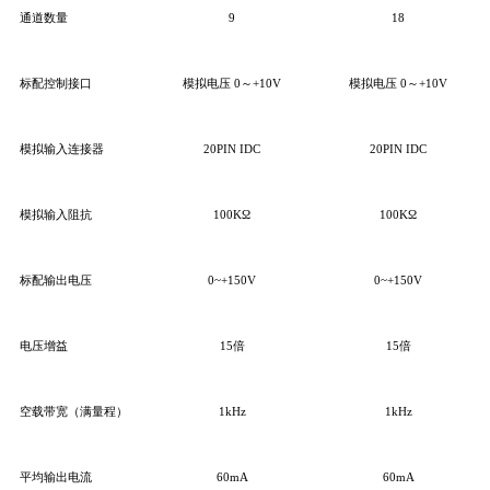
通道数量
9
18
标配控制接口
模拟电压 0～+10V
模拟电压 0～+10V
模拟输入连接器
20PIN
IDC
20PIN
IDC
模拟输入阻抗
100KΩ
100KΩ
标配输出电压
0~+150V
0~+150V
电压增益
15倍
15倍
空载带宽（满量程）
1kHz
1kHz
平均输出电流
60mA
60mA