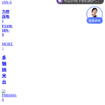
你们是怎么收费的呢
力控
压电
∣
FS1M-
10N-
S
MORE
>
多
轴
纳
米
台