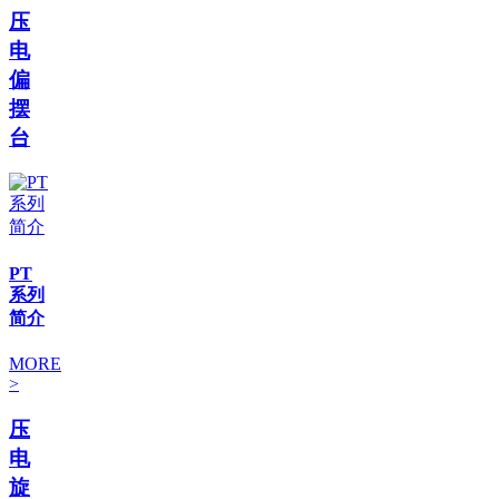
压
电
偏
摆
台
PT
系列
简介
MORE
>
压
电
旋