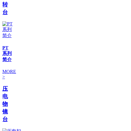
转
台
PT
系列
简介
MORE
>
压
电
物
镜
台