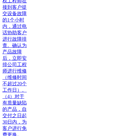
权工程师在
接到客户提
交设备故障
的1个小时
内，通过电
话协助客户
进行故障排
查。确认为
产品故障
后，立即安
排公司工程
师进行维修
（维修时间
不超过20个
工作日）。
（4）对于
有质量缺陷
的产品，自
交付之日起
30日内，为
客户进行免
费更换。