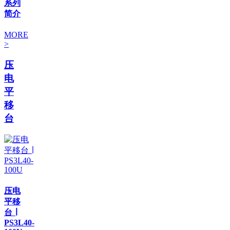
系列
简介
MORE
>
压
电
平
移
台
压电
平移
台 ∣
PS3L40-