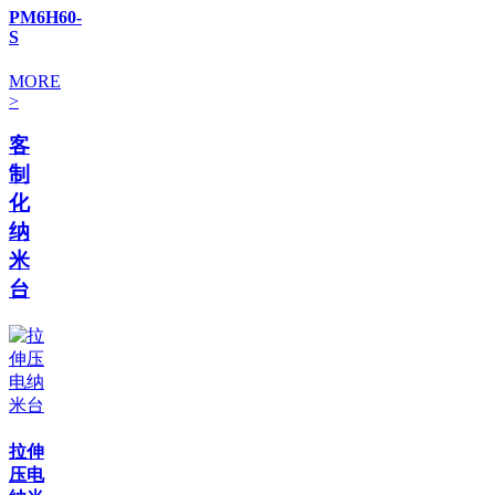
PM6H60-
S
MORE
>
客
制
化
纳
米
台
拉伸
压电