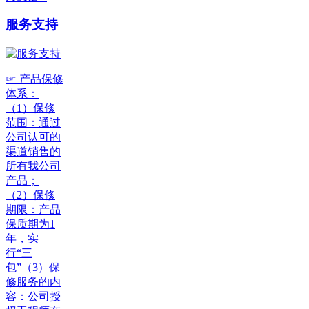
服务支持
☞ 产品保修
体系：
（1）保修
范围：通过
公司认可的
渠道销售的
所有我公司
产品；
（2）保修
期限：产品
保质期为1
年，实
行“三
包”（3）保
修服务的内
容：公司授