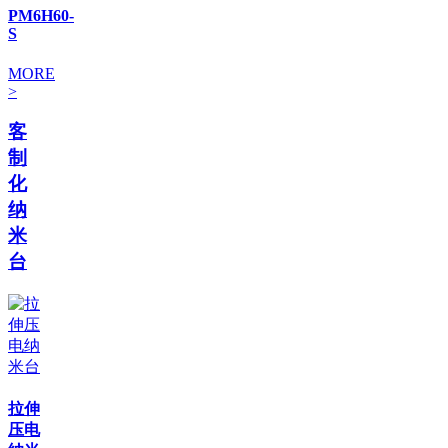
PM6H60-
S
MORE
>
客
制
化
纳
米
台
拉伸
压电