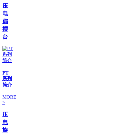
压
电
偏
摆
台
PT
系列
简介
MORE
>
压
电
旋