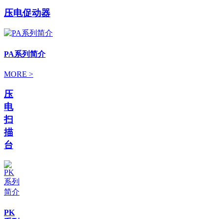
压电促动器
PA系列简介
MORE >
压
电
扫
描
台
PK