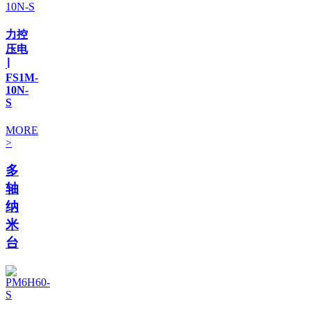
力控
压电
∣
FS1M-
10N-
S
MORE
>
多
轴
纳
米
台