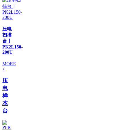
压电
扫描
台 ∣
PK2L150-
200U
MORE
>
压
电
样
本
台