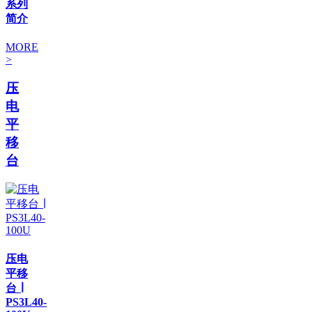
系列
简介
MORE
>
压
电
平
移
台
压电
平移
台 ∣
PS3L40-