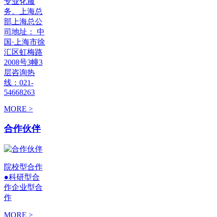
专业化服
务。上海总
部上海总公
司地址： 中
国·上海市徐
汇区虹梅路
2008号3幢3
层咨询热
线：021-
54668263
MORE >
合作伙伴
院校型合作
●科研型合
作企业型合
作
MORE >