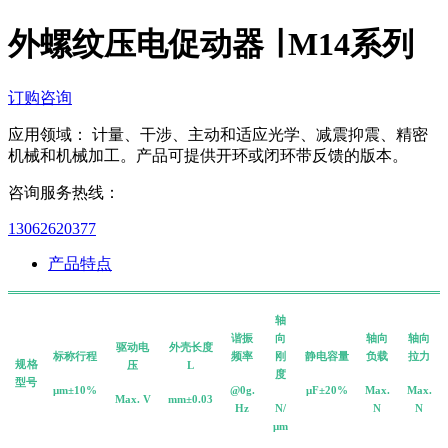
外螺纹压电促动器 ∣ M14系列
订购咨询
应用领域： 计量、干涉、主动和适应光学、减震抑震、精密
机械和机械加工。产品可提供开环或闭环带反馈的版本。
咨询服务热线：
13062620377
产品特点
轴
谐振
向
轴向
轴向
驱动电
外壳长度
标称行程
频率
刚
静电容量
负载
拉力
规格
压
L
度
型号
μm±10%
@0g.
μF±20%
Max.
Max.
Max. V
mm±0.03
Hz
N/
N
N
μm