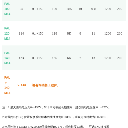
P
AL
100
95
0...+150
100
10K
10
9.0
1200
200
M14
P
AL
120
114
0...+150
118
8K
8
11
1200
200
M14
P
AL
140
133
0...+150
136
6K
7
13
1200
200
M14
P
AL
＞
＞
140
请咨询销售工程师。
140
M14
注：1.最大驱动电压为0~+150V，对于高可靠的长期使用，建议驱动电压在 0...+120V。
2.内置闭环(SGS) 位置反馈系统版本的线性度为0.1%F.S.，重复定位精度为0.05%F.S.。
3.电压连接：LEMO FFA.00.250同轴电缆RG 178，标称长度1.5米。（可选BNC连接器）