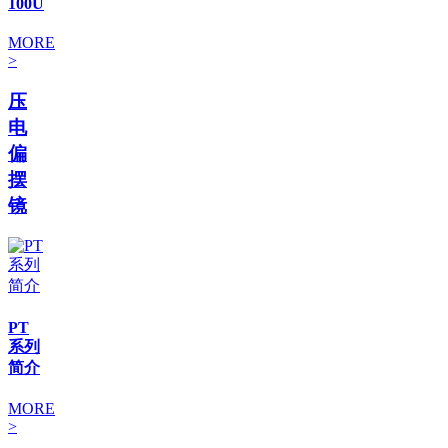
100U
MORE
>
压
电
偏
摆
镜
PT
系列
简介
MORE
>