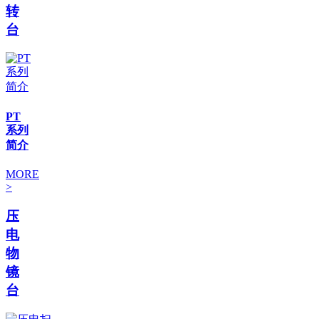
转
台
PT
系列
简介
MORE
>
压
电
物
镜
台