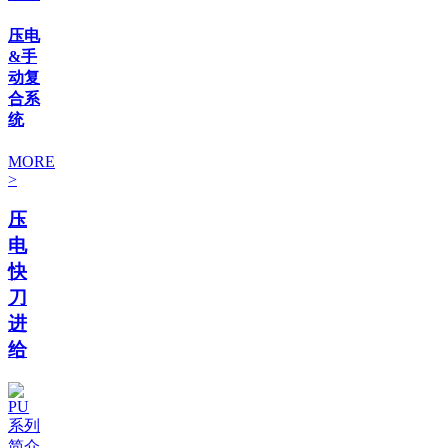
压电
&手
动复
合系
统
MORE
>
压
电
快
刀
进
给