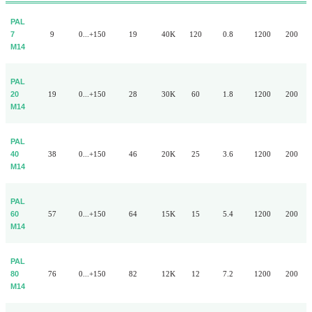
P
AL
7
9
0...+150
19
40K
120
0.8
1200
200
M14
P
AL
20
19
0...+150
28
30K
60
1.8
1200
200
M14
P
AL
40
38
0...+150
46
20K
25
3.6
1200
200
M14
P
AL
60
57
0...+150
64
15K
15
5.4
1200
200
M14
P
AL
80
76
0...+150
82
12K
12
7.2
1200
200
M14