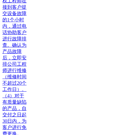
权工程师在
接到客户提
交设备故障
的1个小时
内，通过电
话协助客户
进行故障排
查。确认为
产品故障
后，立即安
排公司工程
师进行维修
（维修时间
不超过20个
工作日）。
（4）对于
有质量缺陷
的产品，自
交付之日起
30日内，为
客户进行免
费更换。