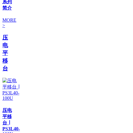
系列
简介
MORE
>
压
电
平
移
台
压电
平移
台 ∣
PS3L40-