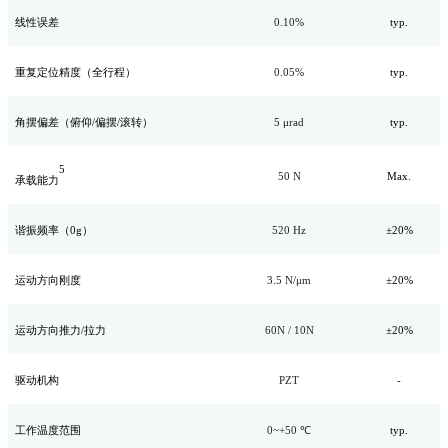
线性误差
0.10%
typ.
重复定位精度（全行程）
0.05%
typ.
角摆偏差（俯仰/偏摆/滚转）
5 μrad
typ.
5
50 N
Max.
承载能力
谐振频率（
0g
）
52
0 Hz
±20%
运动方向刚度
3.5
N/μm
±20%
运动方向推力/拉力
60
N /
10
N
±20%
驱动机构
PZT
-
工作温度范围
0~+50 ℃
typ.