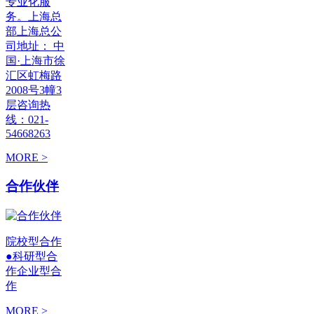
专业化服
务。上海总
部上海总公
司地址： 中
国·上海市徐
汇区虹梅路
2008号3幢3
层咨询热
线：021-
54668263
MORE >
合作伙伴
院校型合作
●科研型合
作企业型合
作
MORE >