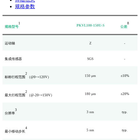
规格参数
1
8
PKVL100-150U-S
规格型号
公差
运动轴
Z
-
集成传感器
SGS
-
2
150 μm
±
1
0%
标称
行程范围
（
@0~+120V
）
2
180 μm
±
2
0%
最大行程范围
（@-20~+150V）
3
3 nm
typ.
分辨率
4
5 nm
typ.
最小移动步长