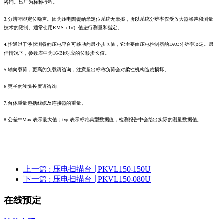
咨询。出厂为标称行程。
3.分辨率即定位噪声。因为压电陶瓷纳米定位系统无摩擦，所以系统分辨率仅受放大器噪声和测量
技术的限制。通常使用RMS（1σ）值进行测量和指定。
4.指通过干涉仪测得的压电平台可移动的最小步长值，它主要由压电控制器的DAC分辨率决定。最
佳情况下，参数表中为16-Bit对应的位移步长值。
5.轴向载荷，更高的负载请咨询，注意超出标称负荷会对柔性机构造成损坏。
6.更长的线缆长度请咨询。
7.台体重量包括线缆及连接器的重量。
8.公差中Max.表示最大值；typ.表示标准典型数据值，检测报告中会给出实际的测量数据值。
上一篇
: 压电扫描台 ∣ PKVL150-150U
下一篇
: 压电扫描台 ∣ PKVL150-080U
在线预定