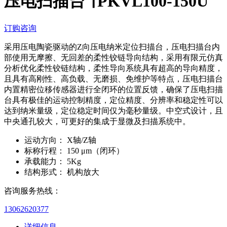
压电扫描台 ∣ PKVL100-150U
订购咨询
采用压电陶瓷驱动的Z向压电纳米定位扫描台，压电扫描台内
部使用无摩擦、无回差的柔性铰链导向结构，采用有限元仿真
分析优化柔性铰链结构，柔性导向系统具有超高的导向精度，
且具有高刚性、高负载、无磨损、免维护等特点，压电扫描台
内置精密位移传感器进行全闭环的位置反馈，确保了压电扫描
台具有极佳的运动控制精度，定位精度、分辨率和稳定性可以
达到纳米量级，定位稳定时间仅为毫秒量级。中空式设计，且
中央通孔较大，可更好的集成于显微及扫描系统中。
运动方向：
X轴/Z轴
标称行程：
150 μm（闭环）
承载能力：
5Kg
结构形式：
机构放大
咨询服务热线：
13062620377
详细信息