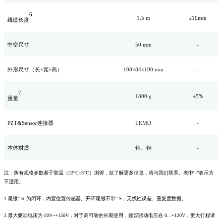
6
1.5 m
±10mm
线缆长度
中空尺寸
50 mm
-
外形尺寸（长×宽×高）
108×84×100 mm
-
7
1800
g
±5%
重量
PZT&Sensor连接器
LEMO
-
本体材质
铝、钢
-
注：所有规格参数基于室温（22°C±3°C）测得，欲了解更多信息，请与我们联系。表中“-”表示为
不适用。
1.尾缀“-S”为闭环，内置位置传感器。开环尾缀不带“-S，无线性误差、重复度数据。
2.最大驱动电压为-20V~+150V，对于高可靠的长期使用，建议驱动电压在 0...+120V，更大行程请