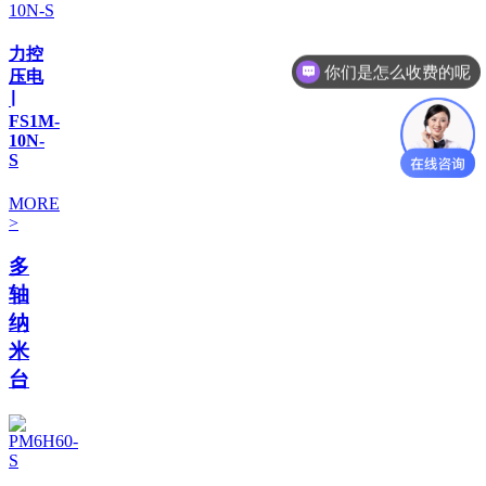
力控
你们是怎么收费的呢
压电
∣
FS1M-
10N-
S
MORE
>
多
轴
纳
米
台