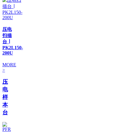
压电
扫描
台 ∣
PK2L150-
200U
MORE
>
压
电
样
本
台