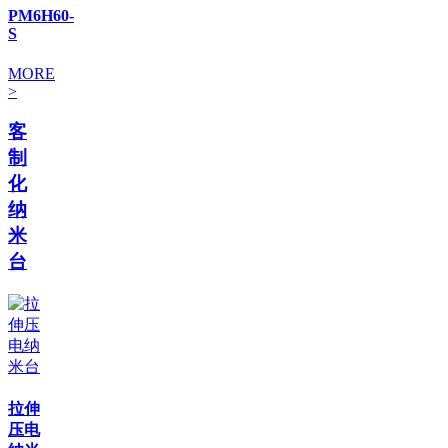
PM6H60-
S
MORE
>
客
制
化
纳
米
台
拉伸
压电