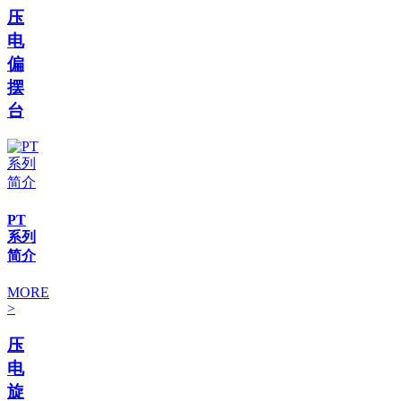
压
电
偏
摆
台
PT
系列
简介
MORE
>
压
电
旋