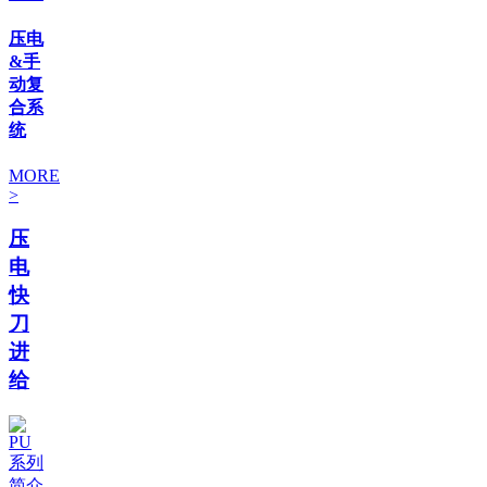
压电
&手
动复
合系
统
MORE
>
压
电
快
刀
进
给