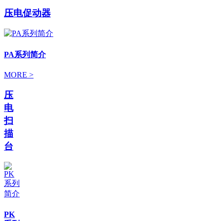
压电促动器
PA系列简介
MORE >
压
电
扫
描
台
PK