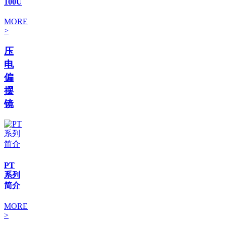
100U
MORE
>
压
电
偏
摆
镜
PT
系列
简介
MORE
>