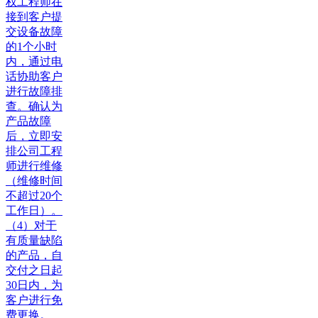
权工程师在
接到客户提
交设备故障
的1个小时
内，通过电
话协助客户
进行故障排
查。确认为
产品故障
后，立即安
排公司工程
师进行维修
（维修时间
不超过20个
工作日）。
（4）对于
有质量缺陷
的产品，自
交付之日起
30日内，为
客户进行免
费更换。