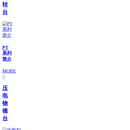
转
台
PT
系列
简介
MORE
>
压
电
物
镜
台