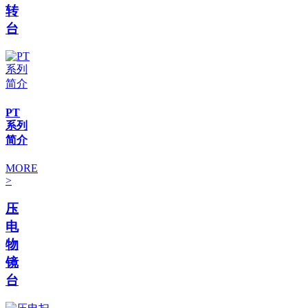
转
台
PT
系列
简介
MORE
>
压
电
物
镜
台