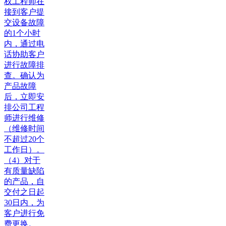
权工程师在
接到客户提
交设备故障
的1个小时
内，通过电
话协助客户
进行故障排
查。确认为
产品故障
后，立即安
排公司工程
师进行维修
（维修时间
不超过20个
工作日）。
（4）对于
有质量缺陷
的产品，自
交付之日起
30日内，为
客户进行免
费更换。