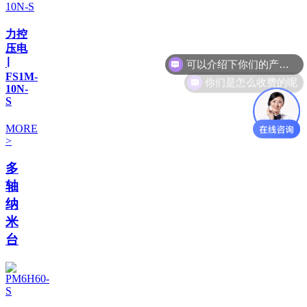
力控
压电
∣
你们是怎么收费的呢
FS1M-
10N-
S
MORE
>
多
轴
纳
米
台