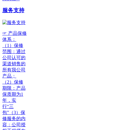
服务支持
☞ 产品保修
体系：
（1）保修
范围：通过
公司认可的
渠道销售的
所有我公司
产品；
（2）保修
期限：产品
保质期为1
年，实
行“三
包”（3）保
修服务的内
容：公司授