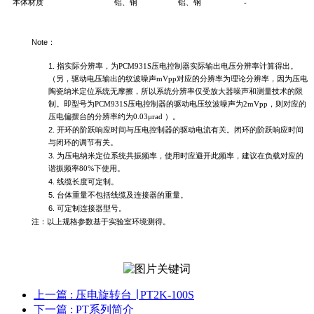
本体材质
铝
、
钢
铝
、
钢
-
Note
：
1.
指实际分辨率，为
PCM931S
压电控制器实际输出电压分辨率计算得出。
（另，驱动电压输出的纹波噪声
mVpp
对应的分辨率为理论分辨率，
因为压电
陶瓷纳米定位系统无摩擦，所以系统分辨率仅受放大器噪声和测量技术的限
制。
即型号为
PCM931S压电控制器的
驱动电压纹波噪声为
2mVpp，则对应的
压电偏摆台的分辨率约
为
0.03μrad
）。
2.
开环的阶跃响应时间与压电控制器的驱动电流有关。闭环的阶跃响应时间
与闭环的调节有关。
3.
为压电纳米定位系统共振频率，使用时应避开此频率，建议在负载对应的
谐振频率
80%下
使用。
4.
线缆长度可定制。
5.
台体重量不包括线缆及连接器的重量。
6.
可定制连接器型号。
注：以上规格参数基于实验室环境测得。
上一篇
: 压电旋转台 ∣ PT2K-100S
下一篇
: PT系列简介