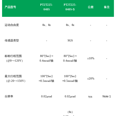
PT2T225-
PT2T225-
产品型号
公差
备注
040S
040S
-S
运动自由度
θx、θ
z
θx、θ
z
-
-
传感器类型
-
SGS
-
-
标称行程范围
80”[Sec] ≈
80”[Sec] ≈
±
1
0%
-
（@0~+120V）
0.4
mrad
/轴
0.4
mrad
/轴
最大行程范围
100
”[Sec]
100
”[Sec]
±20%
-
（@-20~+150V）
≈0.5
mrad
/轴
≈0.5
mrad
/轴
分辨率
0.
02
μrad
0.
02
μrad
typ.
Note
1
（θ
z）