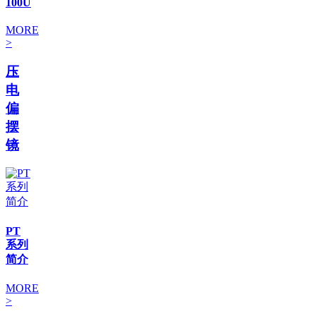
100U
MORE
>
压
电
偏
摆
镜
PT
系列
简介
MORE
>