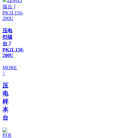
压电
扫描
台 ∣
PK2L150-
200U
MORE
>
压
电
样
本
台