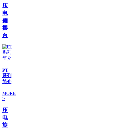
压
电
偏
摆
台
PT
系列
简介
MORE
>
压
电
旋