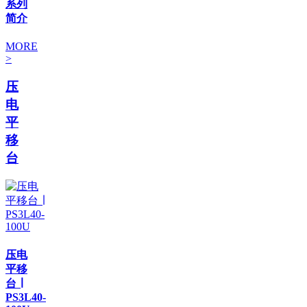
系列
简介
MORE
>
压
电
平
移
台
压电
平移
台 ∣
PS3L40-