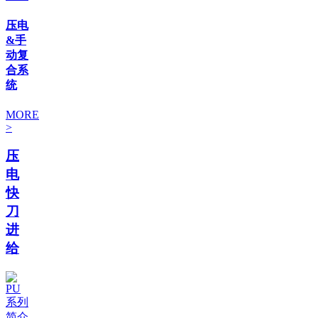
压电
&手
动复
合系
统
MORE
>
压
电
快
刀
进
给