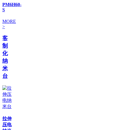
PM6H60-
S
MORE
>
客
制
化
纳
米
台
拉伸
压电