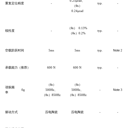
0.25μrad、
重复定位精度
-
typ.
-
（θ
x）
0.24μrad
（θ
z）
0.
13
%
线性度
-
typ.
-
（θx）
0.
2
%
空载阶跃时间
5
ms
5
ms
typ.
Note
2
承载能力（推荐）
600 N
600 N
typ.
-
（
θ
z）
（θ
z）
谐振频
0g
500Hz、
500Hz、
-
Note
3
率
（θx）850Hz
（θx）850Hz
驱动方式
压电陶瓷
压电陶瓷
-
-