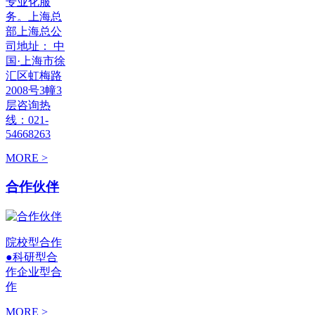
专业化服
务。上海总
部上海总公
司地址： 中
国·上海市徐
汇区虹梅路
2008号3幢3
层咨询热
线：021-
54668263
MORE >
合作伙伴
院校型合作
●科研型合
作企业型合
作
MORE >