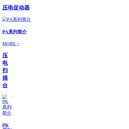
压电促动器
PA系列简介
MORE >
压
电
扫
描
台
PK