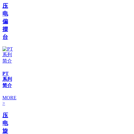
压
电
偏
摆
台
PT
系列
简介
MORE
>
压
电
旋