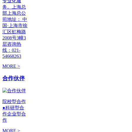
专业化服
务。上海总
部上海总公
司地址： 中
国·上海市徐
汇区虹梅路
2008号3幢3
层咨询热
线：021-
54668263
MORE >
合作伙伴
院校型合作
●科研型合
作企业型合
作
MORE >