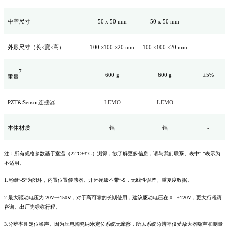
中空尺寸
50 x 50 mm
50 x 50 mm
-
外形尺寸（长×宽×高）
100 ×100 ×20 mm
100 ×100 ×20 mm
-
7
600 g
600 g
±5%
重量
PZT&Sensor连接器
LEMO
LEMO
-
本体材质
铝
铝
-
注：所有规格参数基于室温（22°C±3°C）测得，欲了解更多信息，请与我们联系。表中“-”表示为
不适用。
1.尾缀“-S”为闭环，内置位置传感器。开环尾缀不带“-S，无线性误差、重复度数据。
2.最大驱动电压为-20V~+150V，对于高可靠的长期使用，建议驱动电压在 0...+120V，更大行程请
咨询。出厂为标称行程。
3.分辨率即定位噪声。因为压电陶瓷纳米定位系统无摩擦，所以系统分辨率仅受放大器噪声和测量