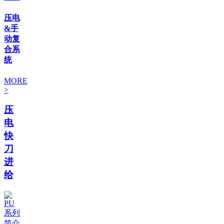
压电
&手
动复
合系
统
MORE
>
压
电
快
刀
进
给