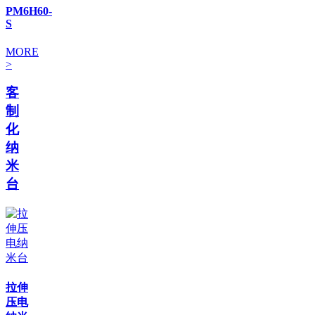
PM6H60-
S
MORE
>
客
制
化
纳
米
台
拉伸
压电