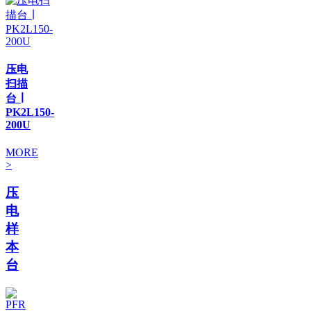
压电
扫描
台 ∣
PK2L150-
200U
MORE
>
压
电
样
本
台