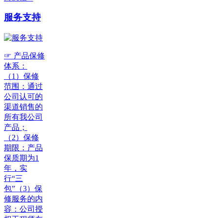
服务支持
☞ 产品保修
体系：
（1）保修
范围：通过
公司认可的
渠道销售的
所有我公司
产品；
（2）保修
期限：产品
保质期为1
年，实
行“三
包”（3）保
修服务的内
容：公司授