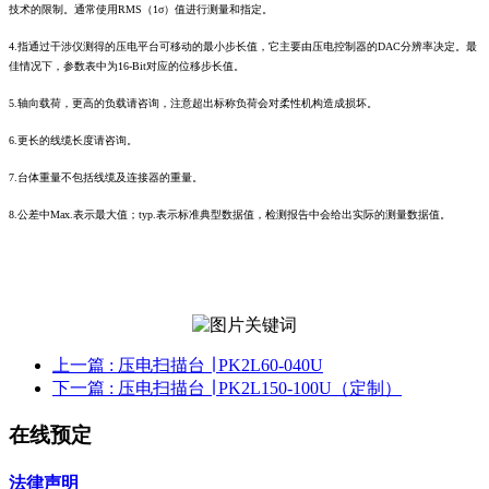
技术的限制。通常使用RMS（1σ）值进行测量和指定。
4.指通过干涉仪测得的压电平台可移动的最小步长值，它主要由压电控制器的DAC分辨率决定。最
佳情况下，参数表中为16-Bit对应的位移步长值。
5.轴向载荷，更高的负载请咨询，注意超出标称负荷会对柔性机构造成损坏。
6.更长的线缆长度请咨询。
7.台体重量不包括线缆及连接器的重量。
8.公差中Max.表示最大值；typ.表示标准典型数据值，检测报告中会给出实际的测量数据值。
上一篇
: 压电扫描台 ∣ PK2L60-040U
下一篇
: 压电扫描台 ∣ PK2L150-100U（定制）
在线预定
法律声明