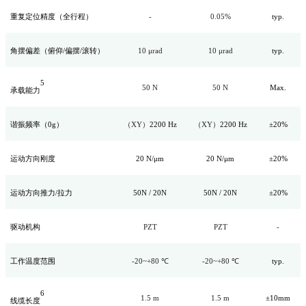
重复定位精度（全行程）
-
0.05%
typ.
角摆偏差（俯仰/偏摆/滚转）
10 μrad
10 μrad
typ.
5
50 N
50 N
Max.
承载能力
谐振频率（0g）
（XY）
2200 Hz
（XY）
2200 Hz
±20%
运动方向刚度
20 N/μm
20 N/μm
±20%
运动方向推力/拉力
50N / 20N
50N / 20N
±20%
驱动机构
PZT
PZT
-
工作温度范围
-20~+80 ℃
-20~+80 ℃
typ.
6
1.5 m
1.5 m
±10mm
线缆长度