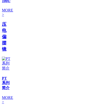
100U
MORE
>
压
电
偏
摆
镜
PT
系列
简介
MORE
>