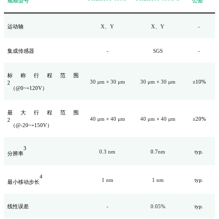
规格型号
公差
运动轴
X、Y
X、Y
-
集成传感器
-
SGS
-
标称行程范围
30 μm
×
30 μm
30 μm
×
30 μm
±10%
2
（@0~+120V）
最大行程范围
40 μm
×
40 μm
40 μm
×
40 μm
±20%
2
（@-20~+150V）
3
0.3 nm
0.7
nm
typ.
分辨率
4
1 nm
1 nm
typ.
最小移动步长
线性误差
-
0.05%
typ.