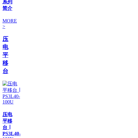
系列
简介
MORE
>
压
电
平
移
台
压电
平移
台 ∣
PS3L40-