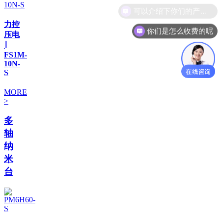
力控
你们是怎么收费的呢
压电
∣
FS1M-
10N-
S
MORE
>
多
轴
纳
米
台