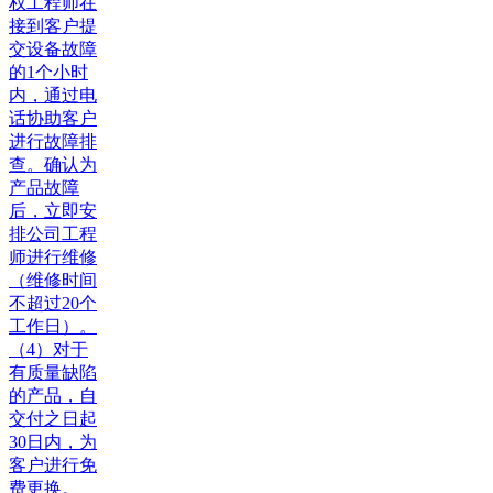
权工程师在
接到客户提
交设备故障
的1个小时
内，通过电
话协助客户
进行故障排
查。确认为
产品故障
后，立即安
排公司工程
师进行维修
（维修时间
不超过20个
工作日）。
（4）对于
有质量缺陷
的产品，自
交付之日起
30日内，为
客户进行免
费更换。