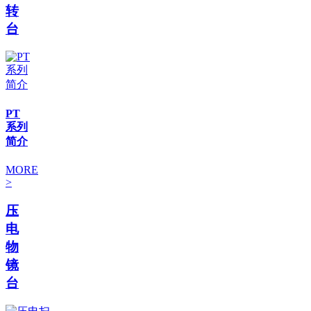
转
台
PT
系列
简介
MORE
>
压
电
物
镜
台