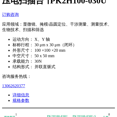
压电扫描台 ∣ PK2H100-030U
订购咨询
应用领域：显微镜、掩模/晶圆定位、干涉测量、测量技术、
生物技术、扫描和筛选
运动方向：
X、Y 轴
标称行程：
30 μm x 30 μm（闭环）
外形尺寸：
100 ×100 ×20 mm
中空尺寸：
50 x 50 mm
承载能力：
30N
结构形式：
并联直驱式
咨询服务热线：
13062620377
详细信息
规格参数
1
8
PK2H100-030U
PK2H100-030U-S