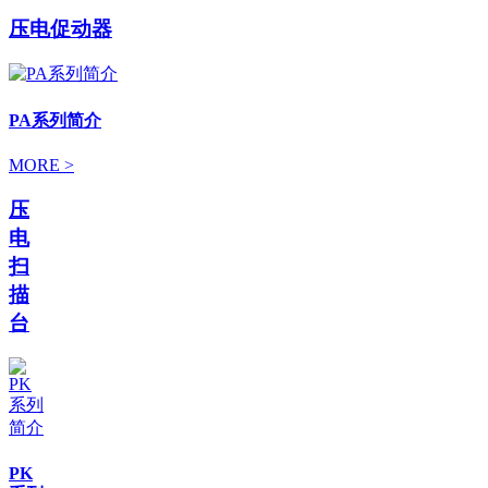
压电促动器
PA系列简介
MORE >
压
电
扫
描
台
PK