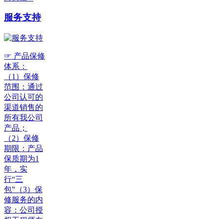
服务支持
☞ 产品保修
体系：
（1）保修
范围：通过
公司认可的
渠道销售的
所有我公司
产品；
（2）保修
期限：产品
保质期为1
年，实
行“三
包”（3）保
修服务的内
容：公司授