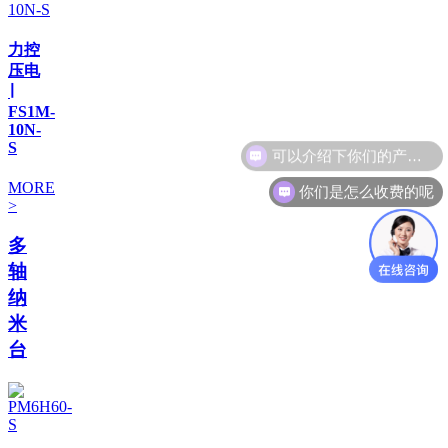
力控
压电
∣
FS1M-
10N-
S
你们是怎么收费的呢
MORE
>
多
轴
纳
米
台