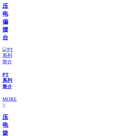
压
电
偏
摆
台
PT
系列
简介
MORE
>
压
电
旋