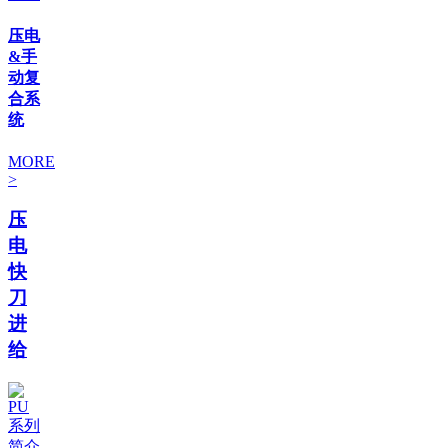
压电
&手
动复
合系
统
MORE
>
压
电
快
刀
进
给