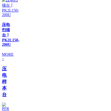
压电
扫描
台 ∣
PK2L150-
200U
MORE
>
压
电
样
本
台