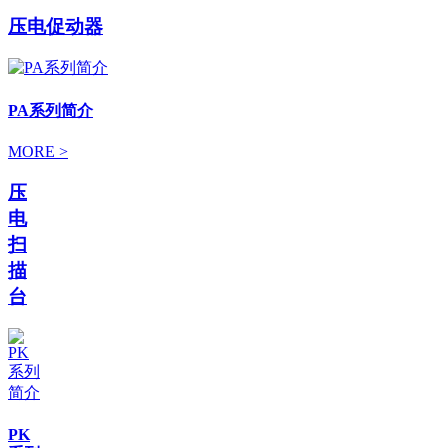
压电促动器
PA系列简介
MORE >
压
电
扫
描
台
PK