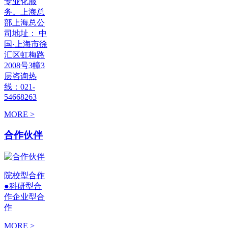
专业化服
务。上海总
部上海总公
司地址： 中
国·上海市徐
汇区虹梅路
2008号3幢3
层咨询热
线：021-
54668263
MORE >
合作伙伴
院校型合作
●科研型合
作企业型合
作
MORE >