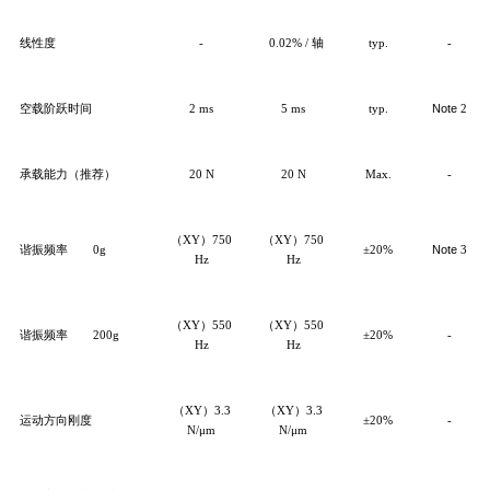
线性度
-
0.02
%
/ 轴
typ.
-
空载阶跃时间
2
ms
5
ms
typ.
Note
2
承载能力（推荐）
20 N
20 N
Max
.
-
（XY）75
0
（XY）75
0
谐振频率
0g
±20%
Note
3
Hz
Hz
（XY）55
0
（XY）55
0
谐振频率
200
g
±20%
-
Hz
Hz
（XY）3.3
（XY）3.3
运动方向刚度
±20%
-
N/μm
N/μm