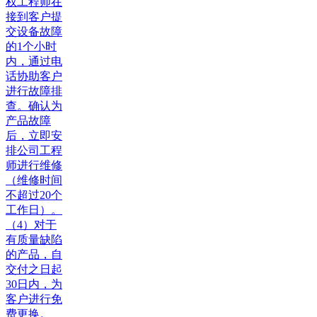
权工程师在
接到客户提
交设备故障
的1个小时
内，通过电
话协助客户
进行故障排
查。确认为
产品故障
后，立即安
排公司工程
师进行维修
（维修时间
不超过20个
工作日）。
（4）对于
有质量缺陷
的产品，自
交付之日起
30日内，为
客户进行免
费更换。