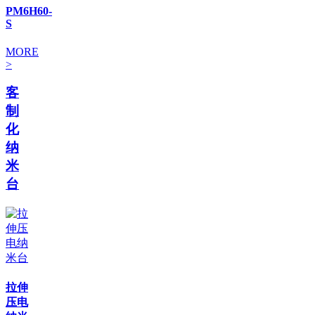
PM6H60-
S
MORE
>
客
制
化
纳
米
台
拉伸
压电