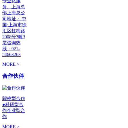
专业化服
务。上海总
部上海总公
司地址： 中
国·上海市徐
汇区虹梅路
2008号3幢3
层咨询热
线：021-
54668263
MORE >
合作伙伴
院校型合作
●科研型合
作企业型合
作
MORE >