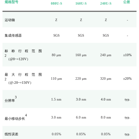
规格型号
公差
080U-S
160U-S
240U-S
运动轴
Z
Z
Z
-
集成传感器
SGS
SGS
SGS
-
标称行程范围
80 μm
160 μm
240 μm
±10%
2
（@0~+120V）
最大行程范围
110 μm
220 μm
320 μm
±20%
2
（@-20~+150V）
3
1.5 nm
3.0
nm
4.0
nm
typ.
分辨率
4
3.0 nm
6.0 nm
8.0 nm
typ.
最小移动步长
线性误差
0.05%
0.05%
0.05%
typ.