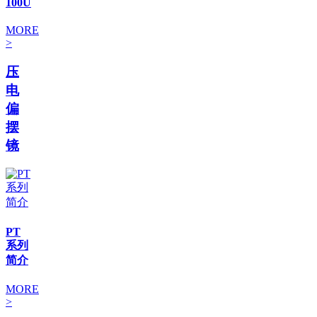
100U
MORE
>
压
电
偏
摆
镜
PT
系列
简介
MORE
>