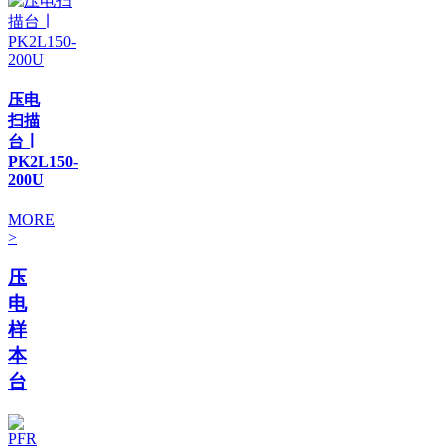
压电
扫描
台 ∣
PK2L150-
200U
MORE
>
压
电
样
本
台