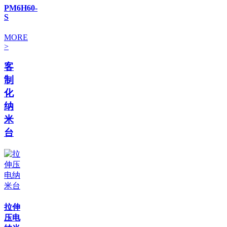
PM6H60-
S
MORE
>
客
制
化
纳
米
台
拉伸
压电