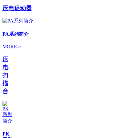
压电促动器
PA系列简介
MORE >
压
电
扫
描
台
PK