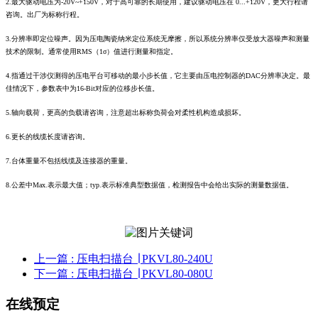
2.最大驱动电压为-20V~+150V，对于高可靠的长期使用，建议驱动电压在 0...+120V，更大行程请
咨询。出厂为标称行程。
3.分辨率即定位噪声。因为压电陶瓷纳米定位系统无摩擦，所以系统分辨率仅受放大器噪声和测量
技术的限制。通常使用RMS（1σ）值进行测量和指定。
4.指通过干涉仪测得的压电平台可移动的最小步长值，它主要由压电控制器的DAC分辨率决定。最
佳情况下，参数表中为16-Bit对应的位移步长值。
5.轴向载荷，更高的负载请咨询，注意超出标称负荷会对柔性机构造成损坏。
6.更长的线缆长度请咨询。
7.台体重量不包括线缆及连接器的重量。
8.公差中Max.表示最大值；typ.表示标准典型数据值，检测报告中会给出实际的测量数据值。
上一篇
: 压电扫描台 ∣ PKVL80-240U
下一篇
: 压电扫描台 ∣ PKVL80-080U
在线预定