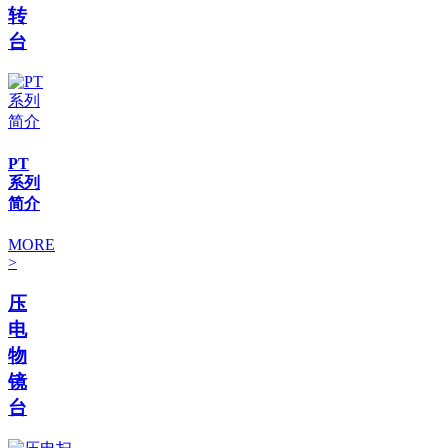
转
台
PT
系列
简介
MORE
>
压
电
物
镜
台