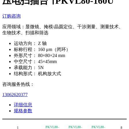
压电扫描台 ∣ PKVL80-160U
订购咨询
应用领域：显微镜、掩模/晶圆定位、干涉测量、测量技术、
生物技术、扫描和筛选
运动方向：
Z 轴
标称行程：
160 μm（闭环）
外形尺寸：
80×80×24 mm
中空尺寸：
45×45mm
承载能力：
5N
结构形式：
机构放大式
咨询服务热线：
13062620377
详细信息
规格参数
PKVL80-
PKVL80-
PKVL80-
1
8