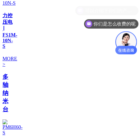
力控
压电
你们是怎么收费的呢
∣
FS1M-
10N-
S
MORE
>
多
轴
纳
米
台