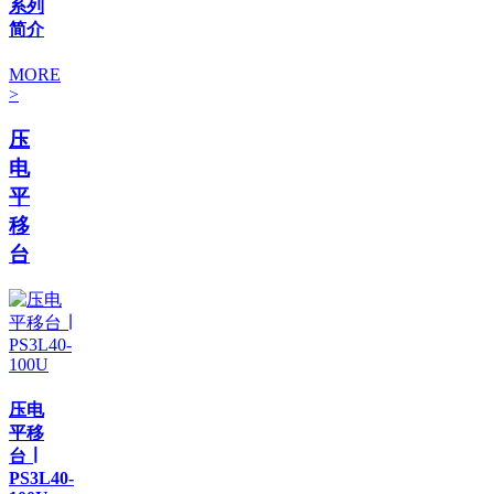
系列
简介
MORE
>
压
电
平
移
台
压电
平移
台 ∣
PS3L40-