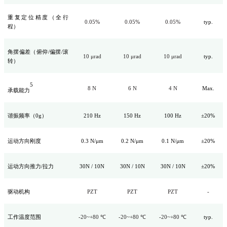
重复定位精度（全行
0.05%
0.05%
0.05%
typ.
程）
角摆偏差（俯仰/偏摆/滚
10 μrad
10 μrad
10 μrad
typ.
转）
5
8 N
6 N
4 N
Max.
承载能力
谐振频率（0g）
210 Hz
150 Hz
100 Hz
±20%
运动方向刚度
0.3 N/μm
0.2 N/μm
0.1 N/μm
±20%
运动方向推力/拉力
30N / 10N
30N / 10N
30N / 10N
±20%
驱动机构
PZT
PZT
PZT
-
工作温度范围
-20~+80 ℃
-20~+80 ℃
-20~+80 ℃
typ.