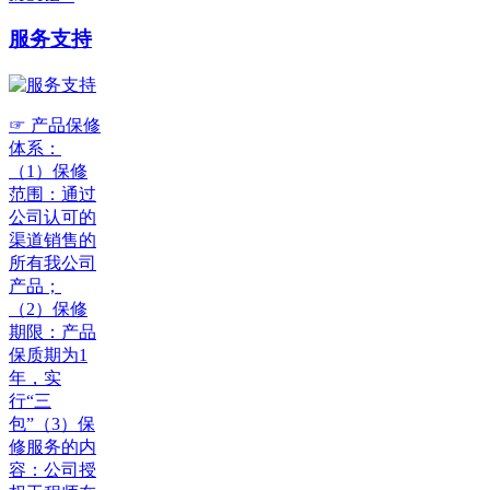
服务支持
☞ 产品保修
体系：
（1）保修
范围：通过
公司认可的
渠道销售的
所有我公司
产品；
（2）保修
期限：产品
保质期为1
年，实
行“三
包”（3）保
修服务的内
容：公司授