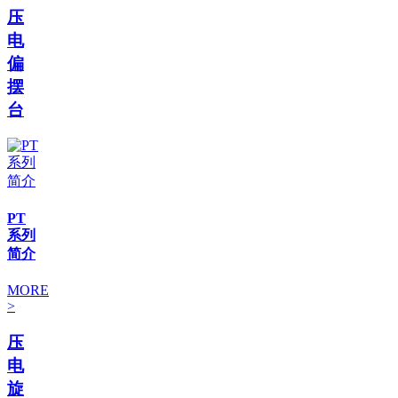
压
电
偏
摆
台
PT
系列
简介
MORE
>
压
电
旋