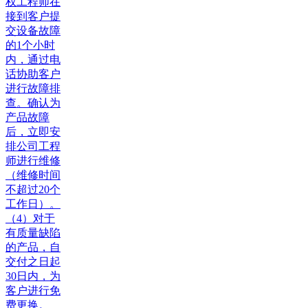
权工程师在
接到客户提
交设备故障
的1个小时
内，通过电
话协助客户
进行故障排
查。确认为
产品故障
后，立即安
排公司工程
师进行维修
（维修时间
不超过20个
工作日）。
（4）对于
有质量缺陷
的产品，自
交付之日起
30日内，为
客户进行免
费更换。