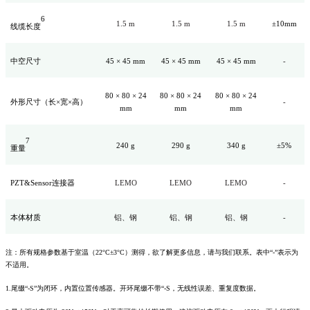
6
1.5 m
1.5 m
1.5 m
±10mm
线缆长度
中空尺寸
45 × 45 mm
45 × 45 mm
45 × 45 mm
-
80 × 80 × 24
80 × 80 × 24
80 × 80 × 24
外形尺寸（长×宽×高）
-
mm
mm
mm
7
240 g
290 g
340 g
±5%
重量
PZT&Sensor连接器
LEMO
LEMO
LEMO
-
本体材质
铝、钢
铝、钢
铝、钢
-
注：所有规格参数基于室温（22°C±3°C）测得，欲了解更多信息，请与我们联系。表中“-”表示为
不适用。
1.尾缀“-S”为闭环，内置位置传感器。开环尾缀不带“-S，无线性误差、重复度数据。