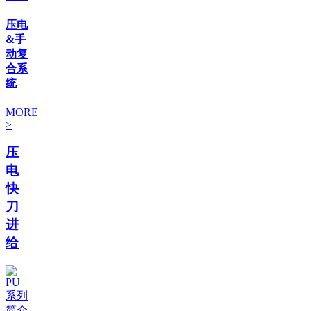
压电
&手
动复
合系
统
MORE
>
压
电
快
刀
进
给