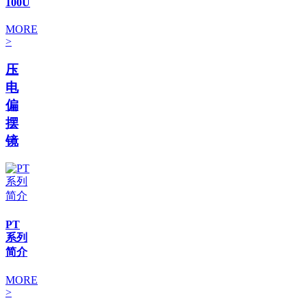
100U
MORE
>
压
电
偏
摆
镜
PT
系列
简介
MORE
>