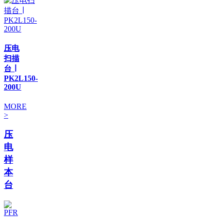
压电
扫描
台 ∣
PK2L150-
200U
MORE
>
压
电
样
本
台