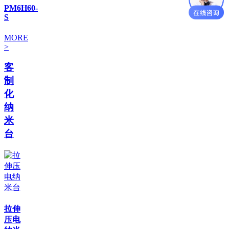
PM6H60-
S
MORE
>
客
制
化
纳
米
台
拉伸
压电