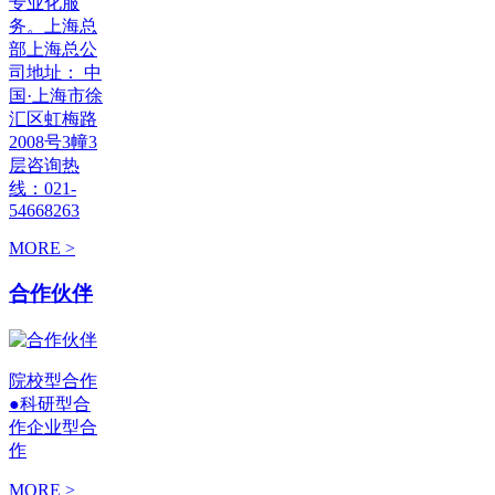
专业化服
务。上海总
部上海总公
司地址： 中
国·上海市徐
汇区虹梅路
2008号3幢3
层咨询热
线：021-
54668263
MORE >
合作伙伴
院校型合作
●科研型合
作企业型合
作
MORE >