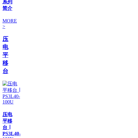
系列
简介
MORE
>
压
电
平
移
台
压电
平移
台 ∣
PS3L40-