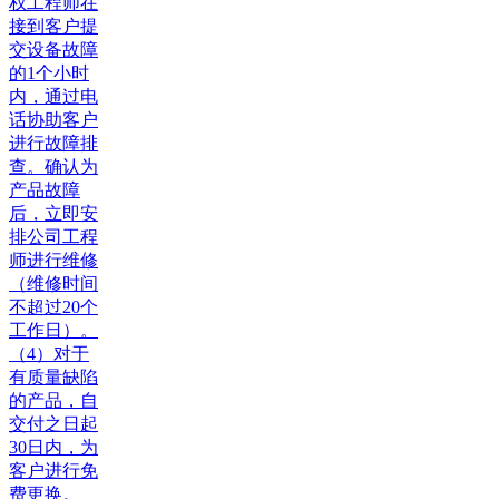
权工程师在
接到客户提
交设备故障
的1个小时
内，通过电
话协助客户
进行故障排
查。确认为
产品故障
后，立即安
排公司工程
师进行维修
（维修时间
不超过20个
工作日）。
（4）对于
有质量缺陷
的产品，自
交付之日起
30日内，为
客户进行免
费更换。