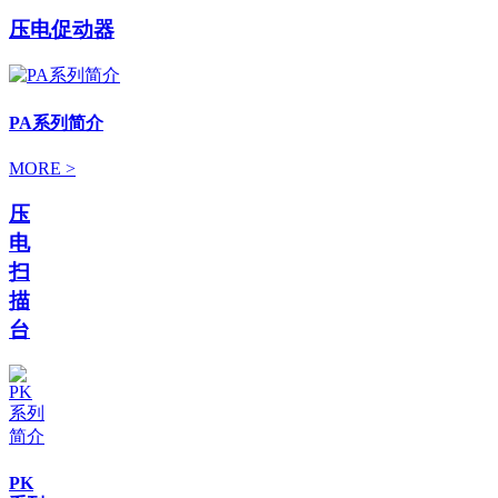
压电促动器
PA系列简介
MORE >
压
电
扫
描
台
PK