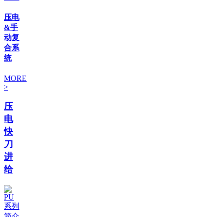
压电
&手
动复
合系
统
MORE
>
压
电
快
刀
进
给