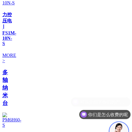
力控
压电
∣
FS1M-
10N-
S
MORE
>
多
轴
纳
米
台
你们是怎么收费的呢