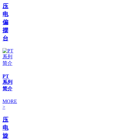
压
电
偏
摆
台
PT
系列
简介
MORE
>
压
电
旋