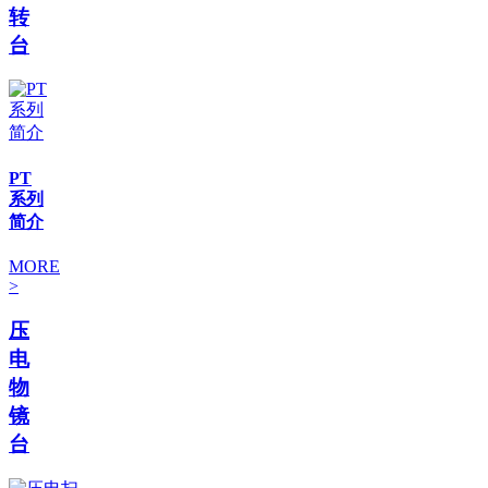
转
台
PT
系列
简介
MORE
>
压
电
物
镜
台