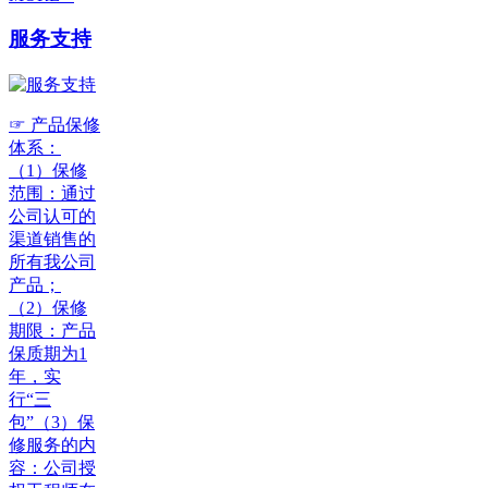
服务支持
☞ 产品保修
体系：
（1）保修
范围：通过
公司认可的
渠道销售的
所有我公司
产品；
（2）保修
期限：产品
保质期为1
年，实
行“三
包”（3）保
修服务的内
容：公司授