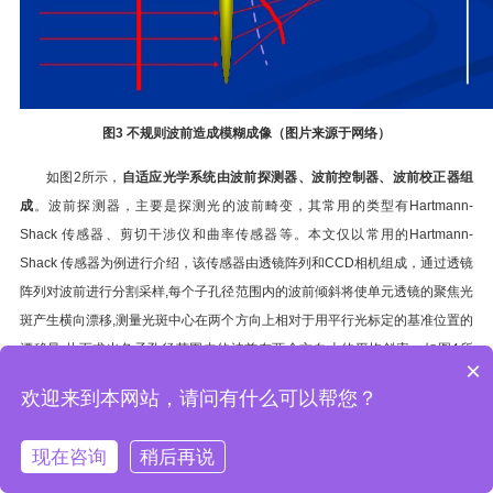
图
3
不规则波前造成模糊成像（图片来源于网络）
如图2所示，
自适应光学系统由波前探测器、波前控制器、波前校正器组
成
。波前探测器，主要是探测光的波前畸变，其常用的类型有Hartmann-
Shack 传感器、剪切干涉仪和曲率传感器等。本文仅以常用的Hartmann-
Shack 传感器为例进行介绍，该传感器由透镜阵列和CCD相机组成，通过透镜
阵列对波前进行分割采样,每个子孔径范围内的波前倾斜将使单元透镜的聚焦光
斑产生横向漂移,测量光斑中心在两个方向上相对于用平行光标定的基准位置的
漂移量,从而求出各子孔径范围内的波前在两个方向上的平均斜率，如图4所
×
示。
欢迎来到本网站，请问有什么可以帮您？
现在咨询
稍后再说
在线咨询