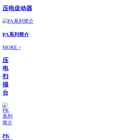
压电促动器
PA系列简介
MORE >
压
电
扫
描
台
PK