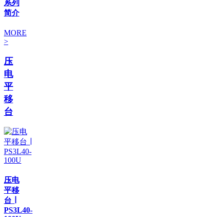
系列
简介
MORE
>
压
电
平
移
台
压电
平移
台 ∣
PS3L40-