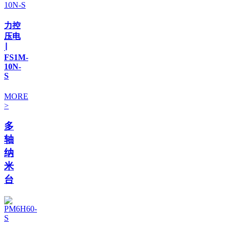
力控
压电
∣
FS1M-
10N-
S
MORE
>
多
轴
纳
米
台