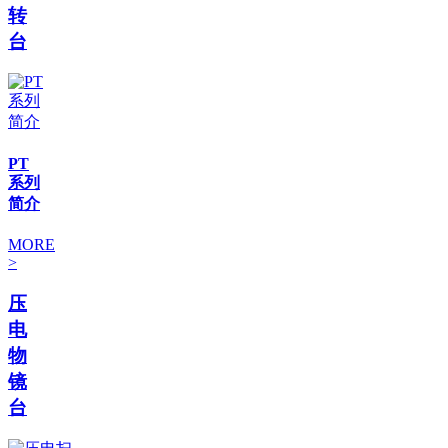
转
台
PT
系列
简介
MORE
>
压
电
物
镜
台