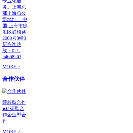
专业化服
务。上海总
部上海总公
司地址： 中
国·上海市徐
汇区虹梅路
2008号3幢3
层咨询热
线：021-
54668263
MORE >
合作伙伴
院校型合作
●科研型合
作企业型合
作
MORE >