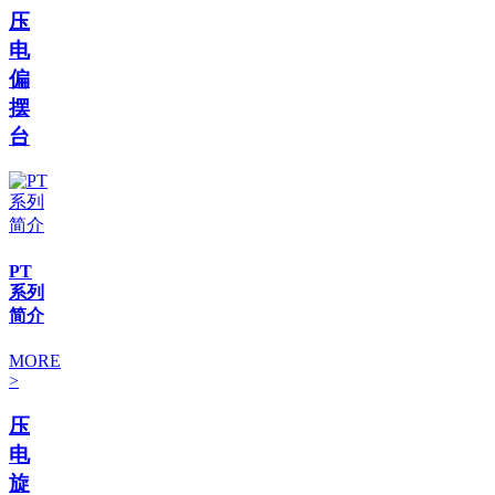
压
电
偏
摆
台
PT
系列
简介
MORE
>
压
电
旋