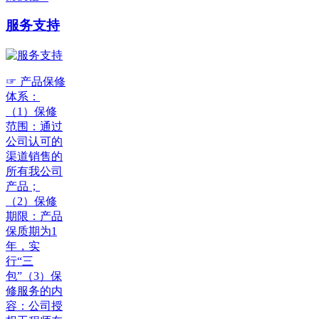
服务支持
☞ 产品保修
体系：
（1）保修
范围：通过
公司认可的
渠道销售的
所有我公司
产品；
（2）保修
期限：产品
保质期为1
年，实
行“三
包”（3）保
修服务的内
容：公司授