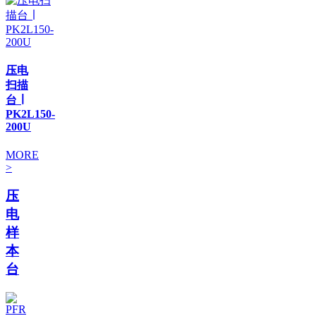
压电
扫描
台 ∣
PK2L150-
200U
MORE
>
压
电
样
本
台