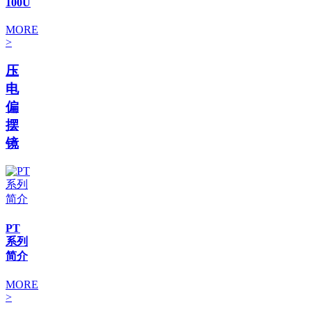
100U
MORE
>
压
电
偏
摆
镜
PT
系列
简介
MORE
>