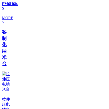
PM6H60-
S
MORE
>
客
制
化
纳
米
台
拉伸
压电