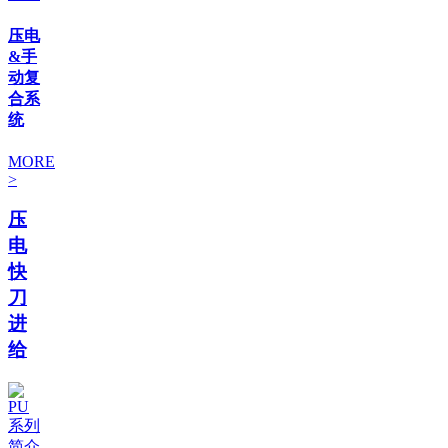
压电
&手
动复
合系
统
MORE
>
压
电
快
刀
进
给