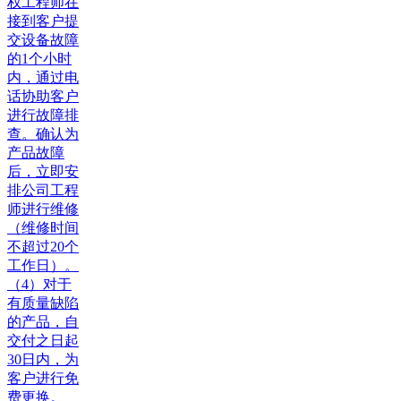
权工程师在
接到客户提
交设备故障
的1个小时
内，通过电
话协助客户
进行故障排
查。确认为
产品故障
后，立即安
排公司工程
师进行维修
（维修时间
不超过20个
工作日）。
（4）对于
有质量缺陷
的产品，自
交付之日起
30日内，为
客户进行免
费更换。